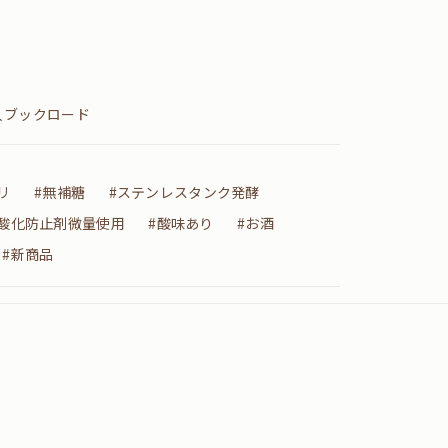
人ブックロード
リ
#無補糖
#ステンレスタンク発酵
#酸化防止剤微量使用
#酸味あり
#お酒
#新商品