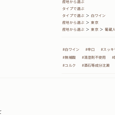
産地から選ぶ
タイプで選ぶ
タイプで選ぶ
＞
白ワイン
産地から選ぶ
＞
東京
産地から選ぶ
＞
東京
＞
葡蔵
#白ワイン
#辛口
#スッキ
#無補酸
#清澄剤不使用
#コルク
#酒石等成分沈澱
て