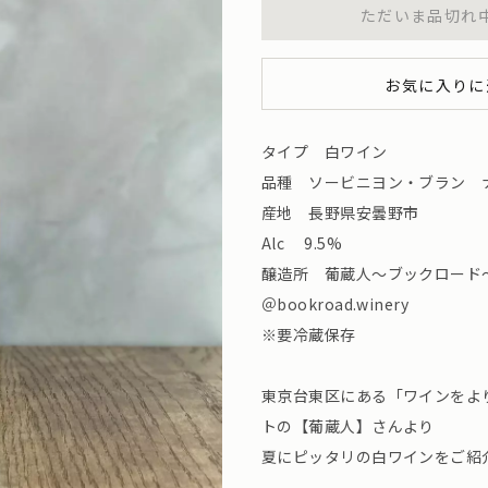
ただいま品切れ
お気に入りに
タイプ 白ワイン
品種 ソービニヨン・ブラン 
産地 長野県安曇野市
Alc 9.5%
醸造所 葡蔵人〜ブックロード
＠bookroad.winery
※要冷蔵保存
東京台東区にある「ワインをよ
トの【葡蔵人】さんより
夏にピッタリの白ワインをご紹