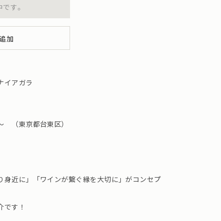
中です。
追加
ナイアガラ
〜 （東京都台東区）
り身近に」「ワインが繋ぐ縁を大切に」がコンセプ
介です！