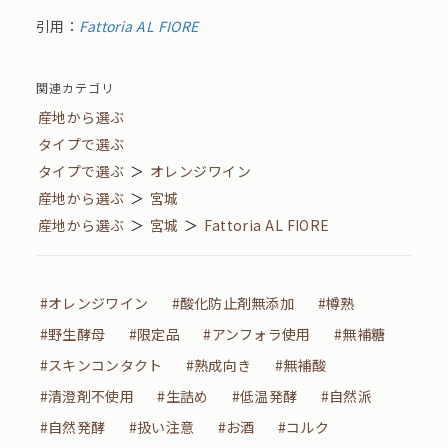
引用：
Fattoria AL FIORE
関連カテゴリ
産地から選ぶ
タイプで選ぶ
タイプで選ぶ
＞
オレンジワイン
産地から選ぶ
＞
宮城
産地から選ぶ
＞
宮城
＞
Fattoria AL FIORE
#オレンジワイン
#酸化防止剤無添加
#樽熟
#野生酵母
#限定品
#アンフォラ使用
#無補糖
#スキンコンタクト
#熟成向き
#無補酸
#清澄剤不使用
#生詰め
#低温発酵
#自然派
#自然発酵
#扱い注意
#お酒
#コルク