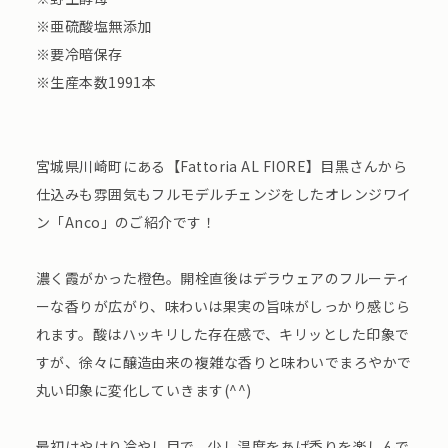
※亜硫酸塩無添加
※要冷暗保存
※生産本数1991本
宮城県川崎町にある【Fattoria AL FIORE】目黒さんから
仕込みも雰囲気もフルモデルチェンジをしたオレンジワイ
ン「Anco」のご紹介です！
濃く霞がかった橙色。開栓直後はデラウェアのフルーティ
ーな香りが広がり、味わいは果実の旨味がしっかり感じら
れます。酸はハッキリした存在感で、キリッとした印象で
すが、徐々に醸造由来の複雑な香りと味わいでまろやかで
丸い印象に変化していきます(^^)
最初はやはり冷やし目で、少し温度をあげ香りを楽しんで