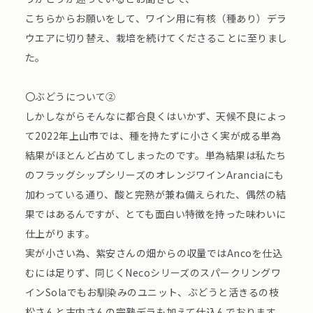
こちらからお願いをして、ワイン用に有核（種あり）デラ
ウエアに切り替え、栽培を続けてくださることに至りまし
た。
〇ぶどうについて②
しかしながらそんなに都合良くはいかず、天候不良によっ
て2022年上山市では、種を持たずに小さく実が成る単為
結果がほとんど占めてしまったのです。単為結果は私たち
のフラッグシップシリーズのオレンジワインAranciaにも
加わっている通り、酸と完熟が兼ね備えられた、偶然の結
果ではあるんですが、とても面白い特徴を持った味わいに
仕上がります。
実が小さい為、紫安さんの畑からの収量ではAncoを仕込
むには足りず、同じくNecoシリーズのスパークリングワ
インSolaでもお馴染みのユニット、ぶどうと活きるの枝
松さんと古内さんの完熟デラも加えて仕込んでおります。