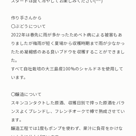
スタートは良く冷やしてお楽しみください(^^)
作り手さんから
〇ぶどうについて
2022年は春先に雨が多かったためベト病による被害もあ
りましたが梅雨が短く夏場から収穫時期まで雨が少なかっ
たため凝縮感のある良いブドウを収穫することができまし
た。
すべて自社栽培の大三島産100%のシャルドネを使用して
います。
〇醸造について
スキンコンタクトした原酒、収穫日別で搾った原酒をバラ
ンスよくブレンドし、フレンチオークで樽で熟成させてい
ます。
醸造工程では1度もポンプを使わず、果汁に負荷をかけな