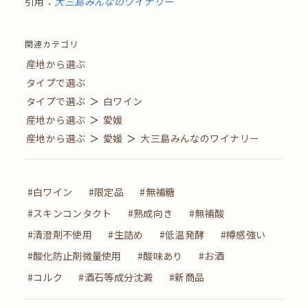
引用：
大三島みんなのワイナリー
関連カテゴリ
産地から選ぶ
タイプで選ぶ
タイプで選ぶ
＞
白ワイン
産地から選ぶ
＞
愛媛
産地から選ぶ
＞
愛媛
＞
大三島みんなのワイナリー
#白ワイン
#限定品
#無補糖
#スキンコンタクト
#熟成向き
#無補酸
#清澄剤不使用
#生詰め
#低温発酵
#樽感強い
#酸化防止剤微量使用
#酸味あり
#お酒
#コルク
#酒石等成分沈澱
#新商品