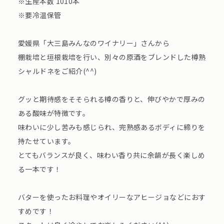
※生産本数 1010本
※要冷温保管
愛媛県「大三島みんなのワイナリー」さんから
棚栽培と垣根栽培を行い、別々の原酒をブレンドした樽熟
シャルドネをご紹介(^^)
グッと期待感をそそられる樽の香りと、伸びやかで厚みの
ある酸味が特徴です。
味わいに少し苦みも感じられ、完熟感あるボディに締りを
持たせています。
とてもバランスが良く、味わい香り共に余韻が長く楽しめ
る一本です！
バターを使ったお料理やオイリーなアヒージョなどにおす
すめです！