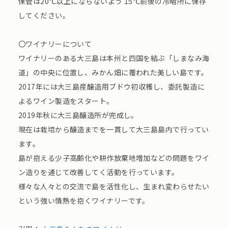
保管は20℃以上にならないよう 15℃前後の冷暗所に保存
してください。
〇ワイナリーについて
ワイナリーのある大三島は本州と四国を結ぶ「しまなみ海
道」の中央に位置し、みかん畑に覆われた美しい島です。
2017年には大三島産醸造用ブドウ初収穫し、委託製造に
よるワイン製造をスタート。
2019年秋に大三島醸造所が完成し。
現在は栽培から醸造までを一貫して大三島島内で行ってい
ます。
島が抱える少子高齢化や耕作放棄地増加などの問題をワイ
ン造りを通じて改善してく活動を行っています。
様々な人々との交流で島を活性化し、生まれ変わらせたい
という強い情熱を抱くワイナリーです。