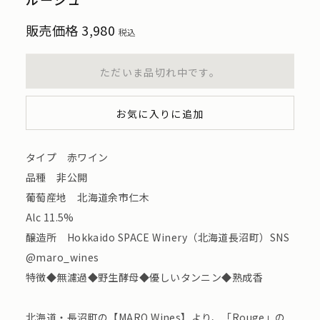
販売価格
3,980
税込
ただいま品切れ中です。
お気に入りに追加
タイプ 赤ワイン
品種 非公開
葡萄産地 北海道余市仁木
Alc 11.5%
醸造所 Hokkaido SPACE Winery（北海道長沼町）SNS
@maro_wines
特徴◆無濾過◆野生酵母◆優しいタンニン◆熟成香
北海道・長沼町の【MARO Wines】より、「Rouge」の