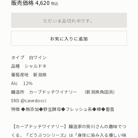
販売価格
4,620
税込
ただいま品切れ中です。
お気に入りに追加
タイプ 白ワイン
品種 シャルドネ
葡萄産地 新潟県
Alc 12％
醸造所 カーブドッチワイナリー （新潟県角田浜）
SNS @cavedocci
特徴 ◆無添加◆野生酵母◆フレッシュ系◆樽◆蜜香
【カーブドッチワイナリー】醸造家の掛川さんの趣味でつ
くる、『どうぶつシリーズ』は「身体に染み入る優しい味