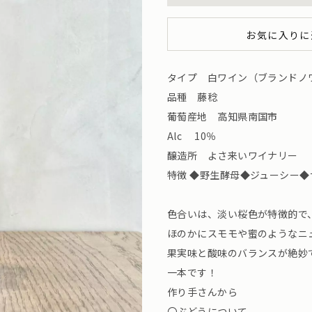
お気に入りに
タイプ 白ワイン（ブランドノ
品種 藤稔
葡萄産地 高知県南国市
Alc 10％
醸造所 よさ来いワイナリー （高知
特徴 ◆野生酵母◆ジューシー
色合いは、淡い桜色が特徴的で
ほのかにスモモや蜜のようなニ
果実味と酸味のバランスが絶妙
一本です！
作り手さんから
〇ぶどうについて