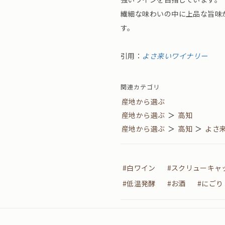
繊細な味わいの中に上品な旨味
す。
引用：
よさ来いワイナリー
関連カテゴリ
産地から選ぶ
産地から選ぶ
＞
高知
産地から選ぶ
＞
高知
＞
よさ
#白ワイン
#スクリューキャ
#低温発酵
#お酒
#にごり