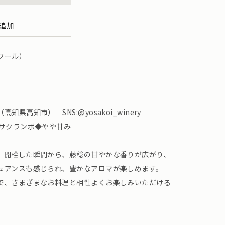
追加
ワール）
県高知市） SNS:@yosakoi_winery
◆サクランボ◆やや甘み
、開栓した瞬間から、藤稔の甘やかな香りが広がり、
ュアンスも感じられ、豊かなアロマが楽しめます。
で、さまざまなお料理と相性よくお楽しみいただける