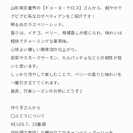
山形県天童市の【ドメーヌ・ケロス】さんから、軽やかで
グビグビ系なロゼペティアンをご紹介です！
明るめのラズベリーレッド。
香りは、イチゴ、ベリー、柑橘香しが感じられ、味わいは
軽快でチャーミングな果実味。
心地よい優しい微発泡の仕上がり。
前菜やスモークサーモン、カルパッチョなどとの相性が良
いと思います。
しっかり冷やして楽しむことで、ベリーの香りと味わいを
一層引き立ててくれます。
是非、行楽シーズンのお供にどうぞ♪
作り手さんから
〇ぶどうについて
KELOS 7、10番畑
自社畑で栽培した棚仕立てのキャンベル・アーリーを