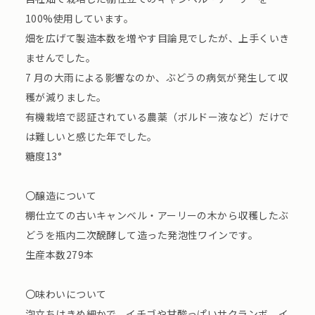
100%使用しています。
畑を広げて製造本数を増やす目論見でしたが、上手くいき
ませんでした。
7 月の大雨による影響なのか、ぶどうの病気が発生して収
穫が減りました。
有機栽培で認証されている農薬（ボルドー液など）だけで
は難しいと感じた年でした。
糖度13°
〇醸造について
棚仕立ての古いキャンベル・アーリーの木から収穫したぶ
どうを瓶内二次醗酵して造った発泡性ワインです。
生産本数279本
〇味わいについて
泡立ちはきめ細かで、イチゴや甘酸っぱいサクランボ、イ