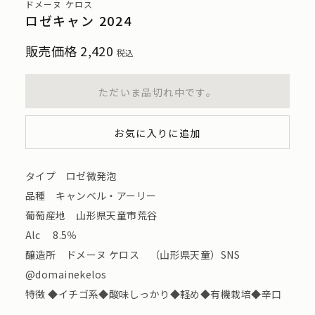
ドメーヌ ケロス
ロゼキャン 2024
販売価格
2,420
税込
ただいま品切れ中です。
お気に入りに追加
タイプ ロゼ微発泡
品種 キャンベル・アーリー
葡萄産地 山形県天童市荒谷
Alc 8.5％
醸造所 ドメーヌ ケロス （山形県天童）SNS
@domainekelos
特徴 ◆イチゴ系◆酸味しっかり◆軽め◆有機栽培◆辛口