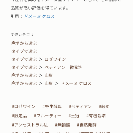
品質が高い評価を得ています。
引用：
ドメーヌ ケロス
関連カテゴリ
産地から選ぶ
タイプで選ぶ
タイプで選ぶ
＞
ロゼワイン
タイプで選ぶ
＞
ペティアン 微発泡
産地から選ぶ
＞
山形
産地から選ぶ
＞
山形
＞
ドメーヌ ケロス
#ロゼワイン
#野生酵母
#ペティアン
#軽め
#限定品
#フルーティー
#王冠
#有機栽培
#アンセストラル法
#無補酸
#自然発酵