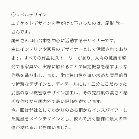
〇ラベルデザイン
エチケットデザインを手がけて下さったのは、尾形 欣一
さんです。
尾形さんは仙台市を中心に活動するデザイナーです。
主にインテリアや家具のデザイナーとして活躍されており
ます。すべての作品にストーリーがあり、人々の意識を啓
発する家具や、実際に触れることで固定概念を覆すような
作品を造り出し、また、常に独自性を追い求めた実用的且
つ斬新なデザインと、ディテールにも十二分にこだわった
妥協のない緻密なデザイン加工は、その完成度の高さと精
巧な作りから国内外で高い評価を得ています。
今。回は弊社としてゆかりのある桐からインスパイア―し
た鳳凰をメインデザインとし、飲んで頂く皆様に最大の幸
運が訪れることを願いました。