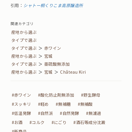
引用：
シャトー桐くりこま高原醸造所
関連カテゴリ
産地から選ぶ
タイプで選ぶ
タイプで選ぶ
＞
赤ワイン
産地から選ぶ
＞
宮城
タイプで選ぶ
＞
亜硫酸無添加
産地から選ぶ
＞
宮城
＞
Château Kiri
#赤ワイン
#酸化防止剤無添加
#野生酵母
#スッキリ
#軽め
#無補糖
#無補酸
#低温発酵
#自然派
#自然発酵
#無濾過
#お酒
#コルク
#にごり
#酒石等成分沈澱
#新商品