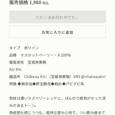
販売価格
1,980
税込
ただいま品切れ中です。
お気に入りに追加
タイプ 赤ワイン
品種 マスカットベーリー・A 100%
葡萄産地 宮城県栗駒
Alc 9％
醸造所 Château Kiri （宮城県栗駒）SNS @chateaukiri
特徴 ◆無添加◆野生酵母◆軽め◆グビグビ系
色味は濃いラズベリーレッドに、ほんのり褐色がかった深
みのあるトーン。
熟成感を感じつつも、軽快な飲み心地で、つい飲み進めて