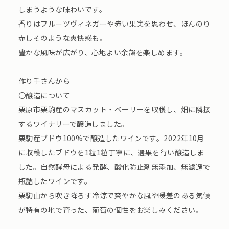
しまうような味わいです。
香りはフルーツヴィネガーや赤い果実を思わせ、ほんのり
赤しそのような爽快感も。
豊かな風味が広がり、心地よい余韻を楽しめます。
作り手さんから
〇醸造について
栗原市栗駒産のマスカット・ベーリーを収穫し、畑に隣接
するワイナリーで醸造しました。
栗駒産ブドウ100%で醸造したワインです。2022年10月
に収穫したブドウを1粒1粒丁寧に、選果を行い醸造しま
した。自然酵母による発酵、酸化防止剤無添加、無濾過で
瓶詰したワインです。
栗駒山から吹き降ろす冷涼で爽やかな風や暖差のある気候
が特有の地で育った、葡萄の個性をお楽しみください。