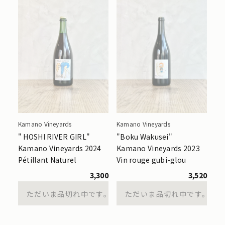
Kamano Vineyards
Kamano Vineyards
" HOSHI RIVER GIRL"
"Boku Wakusei"
Kamano Vineyards 2024
Kamano Vineyards 2023
Pétillant Naturel
Vin rouge gubi-glou
3,300
3,520
ただいま品切れ中です。
ただいま品切れ中です。