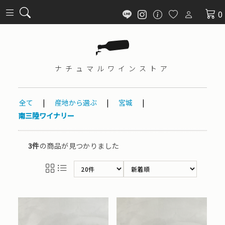
0
ナチュマル
ワインストア
全て
|
産地から選ぶ
|
宮城
|
南三陸ワイナリー
3件
の商品が見つかりました