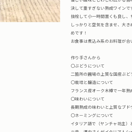
決して重すぎない熟成ワインで
抜栓して小一時間置くも良し、
しっかりと空気を含ませ、大き
めです！
お食事は煮込み系のお料理が合
作り手さんから
〇ぶどうについて
二箇所の圃場の上質な国産ぶど
〇栽培と醸造について
フランス産オーク木樽で一年熟
〇味わいについて
長期熟成の味わいと上質なブド
〇ネーミングについて
イタリア語で（ヤンチャ坊主）
※昔、澤内さんがイタリア人シ