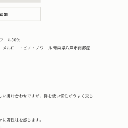
追加
ワール30％
、メルロー・ピノ・ノワール 青森県八戸市南郷産
しい掛け合わせですが、樽を使い個性がうまく交じ
。
かに野性味を感じます。
味。