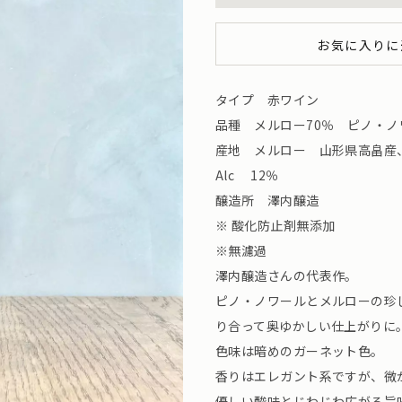
お気に入りに
タイプ 赤ワイン
品種 メルロー70％ ピノ・ノ
産地 メルロー 山形県高畠産
Alc 12％
醸造所 澤内醸造
※ 酸化防⽌剤無添加
※無濾過
澤内醸造さんの代表作。
ピノ・ノワールとメルローの珍
り合って奥ゆかしい仕上がりに
色味は暗めのガーネット色。
香りはエレガント系ですが、微
優しい酸味とじわじわ広がる旨