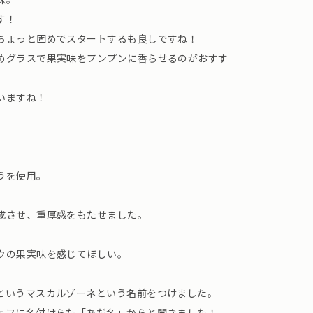
す！
ちょっと固めでスタートするも良しですね！
めグラスで果実味をプンプンに香らせるのがおすす
いますね！
うを使用。
成させ、重厚感をもたせました。
ウの果実味を感じてほしい。
というマスカルゾーネという名前をつけました。
ェフに名付けらた「あだ名」からと聞きました！