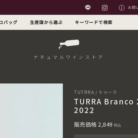
お問
コバッグ
生産国から選ぶ
キーワードで検索
ナチュマル
ワインストア
TUTRRA / トゥーラ
TURRA Branc
2022
販売価格
2,849
税込