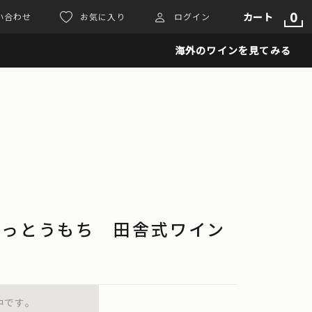
0
カート
い合わせ
お気に入り
ログイン
海外のワインを見てみる
 げっとうもち 田舎式ワイン
中です。