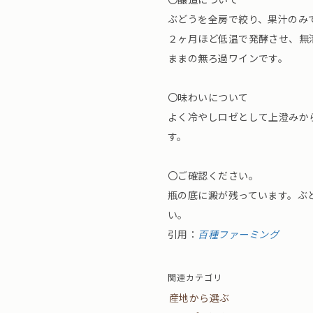
ぶどうを全房で絞り、果汁のみ
２ヶ月ほど低温で発酵させ、無
ままの無ろ過ワインです。
〇味わいについて
よく冷やしロゼとして上澄みか
す。
〇ご確認ください。
瓶の底に澱が残っています。ぶ
い。
引用：
百種ファーミング
関連カテゴリ
産地から選ぶ