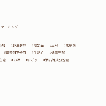
ファーミング
添加
#野生酵母
#限定品
#王冠
#無補糖
#清澄剤不使用
#生詰め
#低温発酵
注意
#お酒
#にごり
#酒石等成分沈澱