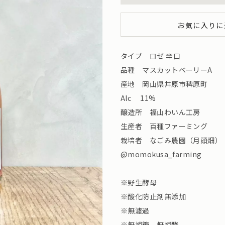
お気に入りに
タイプ ロゼ 辛口
品種 マスカットベーリーA
産地 岡山県井原市稗原町
Alc 11%
醸造所 福山わいん工房
生産者 百種ファーミング
栽培者 なごみ農園（月頭畑）
@momokusa_farming
※野生酵母
※酸化防止剤無添加
※無濾過
※無補糖、無補酸