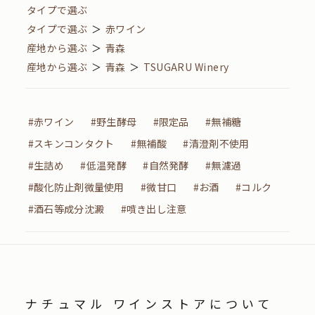
タイプで選ぶ
タイプで選ぶ
＞
赤ワイン
産地から選ぶ
＞
青森
産地から選ぶ
＞
青森
＞
TSUGARU Winery
#赤ワイン
#野生酵母
#限定品
#無補糖
#スキンコンタクト
#無補酸
#清澄剤不使用
#生詰め
#低温発酵
#自然発酵
#無濾過
#酸化防止剤微量使用
#微甘口
#お酒
#コルク
#酒石等成分沈澱
#噴き出し注意
ナチュマル ワインストアについて