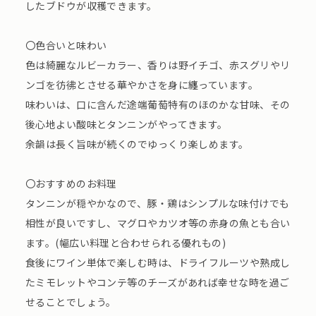
したブドウが収穫できます。
〇色合いと味わい
⾊は綺麗なルビーカラー、⾹りは野イチゴ、⾚スグリやリ
ンゴを彷彿とさせる華やかさを⾝に纏っています。
味わいは、⼝に含んだ途端葡萄特有のほのかな⽢味、その
後⼼地よい酸味とタンニンがやってきます。
余韻は⻑く旨味が続くのでゆっくり楽しめます。
〇おすすめのお料理
タンニンが穏やかなので、豚・鶏はシンプルな味付けでも
相性が良いですし、マグロやカツオ等の⾚⾝の⿂とも合い
ます。(幅広い料理と合わせられる優れもの)
⾷後にワイン単体で楽しむ時は、ドライフルーツや熟成し
たミモレットやコンテ等のチーズがあれば幸せな時を過ご
せることでしょう。