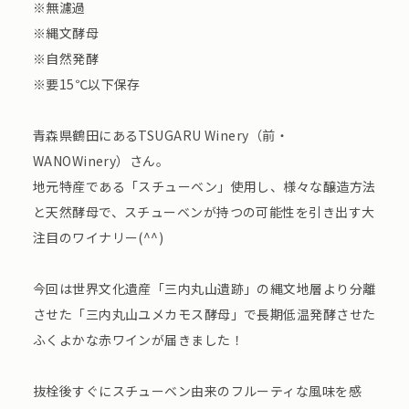
※無濾過
※縄文酵母
※自然発酵
※要15℃以下保存
青森県鶴田にあるTSUGARU Winery（前・
WANOWinery）さん。
地元特産である「スチューベン」使用し、様々な醸造方法
と天然酵母で、スチューベンが持つの可能性を引き出す大
注目のワイナリー(^^)
今回は世界文化遺産「三内丸山遺跡」の縄文地層より分離
させた「三内丸山ユメカモス酵母」で長期低温発酵させた
ふくよかな赤ワインが届きました！
抜栓後すぐにスチューベン由来のフルーティな風味を感