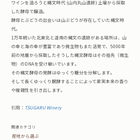
ワインを造ろうと縄文時代 (山内丸山遺跡) 土壌から採取
した酵母で醸造。
酵母とぶどうの出会いは山ぶどうが存在していた縄文時
代。
1万年続いた北東北と道南の縄文の遺跡がある場所は、山
の幸と海の幸が豊富であり微生物もまた活発で、5000年
前の地層から採取したそうした縄文酵母はその祖先（微生
物）のDNAを受け継いでいます。
その縄文酵母の発酵はゆっくり糖分を分解します。
そして長くゆっくり醗酵することによって果実本来の香り
や複雑性を引き出します。
引用：
TSUGARU Winery
関連カテゴリ
産地から選ぶ