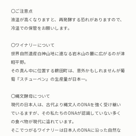
〇ご注意点
液温が高くなりますと、再発酵する恐れがありますので、
冷温での保管をお願いします。
〇ワイナリーについて
世界自然遺産白神山地に連なる岩木山の麓に広がるのが津
軽平野。
その真ん中に位置する鶴田町は、意外かもしれませんが葡
萄『スチューベン』の生産量が日本一。
〇縄文酵母について
現代の日本人は、古代より縄文人のDNAを強く受け継い
でいるますが、その私たちのDNAが認識していない多く
の食べ物が現代に溢れています。
そこでつがるワイナリーは日本人のDNAに沿った自然な