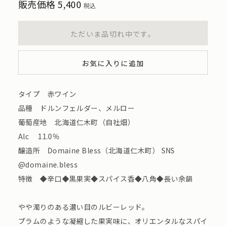
販売価格
5,400
税込
ただいま品切れ中です。
お気に入りに追加
タイプ 赤ワイン
品種 ドルンフェルダー、メルロー
葡萄産地 北海道仁木町（自社畑）
Alc 11.0％
醸造所 Domaine Bless（北海道仁木町） SNS
@domaine.bless
特徴 ◆辛口◆黒果実◆スパイス香◆八角◆長い余韻
やや濁りのある濃い目のルビーレッド。
プラムのような凝縮した果実味に、オリエンタルなスパイ