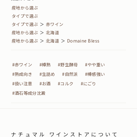
産地から選ぶ
タイプで選ぶ
タイプで選ぶ
＞
赤ワイン
産地から選ぶ
＞
北海道
産地から選ぶ
＞
北海道
＞
Domaine Bless
#赤ワイン
#樽熟
#野生酵母
#やや重い
#熟成向き
#生詰め
#自然派
#樽感強い
#扱い注意
#お酒
#コルク
#にごり
#酒石等成分沈澱
ナチュマル ワインストアについて