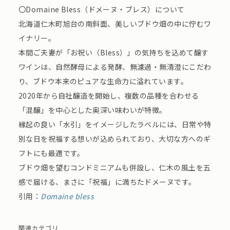
〇Domaine Bless（ドメーヌ・ブレス）について
北海道仁木町旭台の南斜面、美しいブドウ畑の中に佇むワ
イナリー。
本間ご夫妻が「お祝い（Bless）」の気持ちを込めて醸す
ワインは、自然酵母による発酵、無濾過・無清澄にこだわ
り、ブドウ本来のピュアな生命力に溢れています。
2020年から自社醸造を開始し、複数の品種を合わせる
「混醸」を中心とした奥深い味わいが特徴。
縁起の良い「水引」をイメージしたラベルには、日常や特
別な日を祝福する想いが込められており、大切な方へのギ
フトにも最適です。
ブドウ畑を望むコンドミニアムも併設し、仁木の風土を五
感で届ける、まさに「祝福」に満ちたドメーヌです。
引用：
Domaine bless
関連カテゴリ