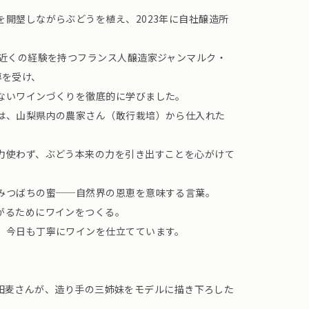
開墾しながらぶどうを植え、2023年に自社醸造所
年近くの経験を持つフランス人醸造家ジャンマルク・
導を受け、
ないワインづくりを徹底的に学びました。
は、山梨県内の農家さん（敢行栽培）から仕入れた
力使わず、ぶどう本来の力を引き出すことを心がけて
みつばちの蜜──自然界の恩恵を意味する言葉。
がるためにワインをつくる。
、今日も丁寧にワインを仕立てています。
れる前田麦さんが、造り手の三姉妹をモデルに描き下ろした