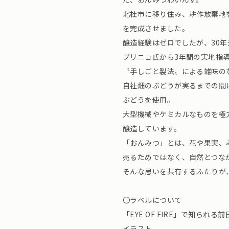
北杜市に移り住み、耕作放棄地を
を完成させました。
醸造経験はゼロでしたが、30
ブリニョ氏から3年間の実地指
〝手しごと製法〟による雑味の
自社畑のぶどうが実るまでの間
ぶどうを使用。
大型機械やケミカルなものを極
醸造しています。
「おんみつ」とは、花や果実、
売るためではなく、自然とつな
そんな思いを共有するふたりが
〇ラベルについて
「EYE OF FIRE」で知ら
イラスト。