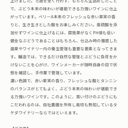
上げました。ろ過を全く行わず、もちろん生詰めしたこと
で、ぶどう本来の味わいが堪能できる力強いワインに仕上
がっています。ベリーA本来のフレッシュな赤い果実の香
りと、生き生きとした酸をお楽しみください。亜硫酸を添
加せずワインに仕上げるには、腐敗果がなくPH値も低い
健全なぶどうであることはもちろん、仕込み時の徹底した
選果やワイナリー内の衛生管理も重要な要素となってきま
す。醸造では、できるだけ自然な管理とぶどうに負荷をか
けないことを心がけ、ワインメーカーが随時自身の目で状
態を確認し、手作業で管理しています。
濃い色調で、赤い果実の香り、フレッシュな酸とタンニン
のバランスがとてもよく、ぶどう本来の味わいが堪能でき
る力強いワインです。このように、買い付けのぶどうにも
こだわれるのは、自社農園を所有し栽培も熟知しているタ
ケダワイナリーならではといえます。