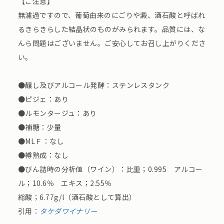
【ご注意】
無濾過ですので、葡萄由来のにごりや澱、酒石酸と呼ばれ
るきらきらした結晶状のものがみられます。品質には、な
んら問題はございません。ご安心してお召し上がりくださ
い。
●醸し及びアルコール発酵：ステンレスタンク
●ピジェ：あり
●ルモンタージュ：あり
●補糖：少量
●MLＦ：なし
●樽熟成：なし
●びん詰時の分析値（ワイン）：比重；0.995 アルコー
ル；10.6％ エキス；2.55％
総酸；6.77g/l（酒石酸として算出）
引用：
タケダワイナリー