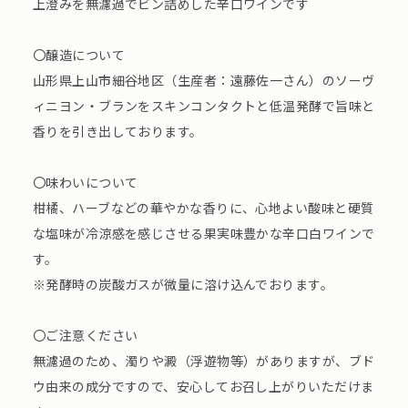
上澄みを無濾過でビン詰めした辛口ワインです
〇醸造について
山形県上山市細谷地区（生産者：遠藤佐一さん）のソーヴ
ィニヨン・ブランをスキンコンタクトと低温発酵で旨味と
香りを引き出しております。
〇味わいについて
柑橘、ハーブなどの華やかな香りに、心地よい酸味と硬質
な塩味が冷涼感を感じさせる果実味豊かな辛口白ワインで
す。
※発酵時の炭酸ガスが微量に溶け込んでおります。
〇ご注意ください
無濾過のため、濁りや澱（浮遊物等）がありますが、ブド
ウ由来の成分ですので、安心してお召し上がりいただけま