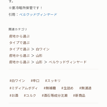
す。
※要冷暗所保管です！
引用：
ベルウッドヴィンヤード
関連カテゴリ
産地から選ぶ
タイプで選ぶ
タイプで選ぶ
＞
白ワイン
産地から選ぶ
＞
山形
産地から選ぶ
＞
山形
＞
ベルウッドヴィンヤード
#白ワイン
#辛口
#スッキリ
#ミディアムボディ
#無補糖
#生詰め
#無濾過
#お酒
#コルク
#酒石等成分沈澱
#新商品