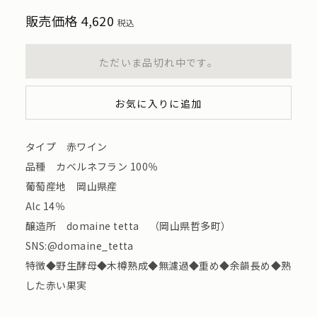
販売価格
4,620
税込
ただいま品切れ中です。
お気に入りに追加
タイプ 赤ワイン
品種 カベルネフラン 100％
葡萄産地 岡山県産
Alc 14％
醸造所 domaine tetta （岡山県哲多町）
SNS:@domaine_tetta
特徴◆野生酵母◆木樽熟成◆無濾過◆重め◆余韻長め◆熟
した赤い果実