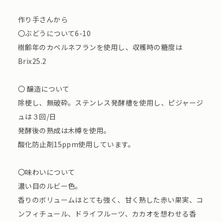
作り手さんから
〇ぶどうについて6-10
樹齢年のカベルネフランを使用し、収穫時の糖度は
Brix25.2
〇 醸造について
除梗し、無破砕。ステンレス発酵槽を使用し、ピジャージ
ュは３回/日
発酵後の熟成は木樽を使用。
酸化防止剤15ppm使用しています。
〇味わいについて
濃い目のルビー色。
香りのボリュームはとても強く、甘く熟した赤い果実、コ
ンフィチュール、ドライフルーツ、カカオを想わせる香