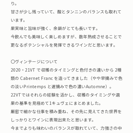
り。
甘さが少し残っていて、酸とタンニンのバランスも取れて
います。
果実味と旨味が強く、余韻がとても長いです。
今飲んでも美味しく楽しめますが、数年熟成させることで
更なるポテンシャルを発揮できるワインだと思います。
〇ヴィンテージについて
2020・21VT で収穫のタイミングと色付きの違いから 2種
類の Cabernet Franc を造ってきました（やや早摘みで色
の淡いPrintemps と遅摘みで色の濃いAutomne）。
22VTではそれらの経験を活かし、収穫のタイミングや選
果の基準を見極めて1キュヴェにまとめました。
厳密で細かな仕事を積み重ね、その先に見えてきた世界を
しっかりとワインに表現出来たと思います。
今までよりも味わいのバランスが取れていて、力強さの中