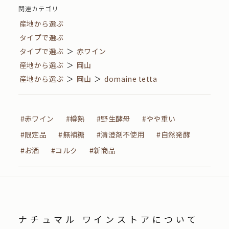
関連カテゴリ
産地から選ぶ
タイプで選ぶ
タイプで選ぶ
＞
赤ワイン
産地から選ぶ
＞
岡山
産地から選ぶ
＞
岡山
＞
domaine tetta
#赤ワイン
#樽熟
#野生酵母
#やや重い
#限定品
#無補糖
#清澄剤不使用
#自然発酵
#お酒
#コルク
#新商品
ナチュマル ワインストアについて