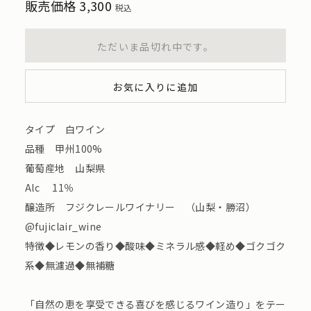
販売価格
3,300
税込
ただいま品切れ中です。
お気に入りに追加
タイプ 白ワイン
品種 甲州100%
葡萄産地 山梨県
Alc 11％
醸造所 フジクレールワイナリー （山梨・勝沼）
@fujiclair_wine
特徴◆レモンの香り◆酸味◆ミネラル感◆軽め◆ゴクゴク
系◆無濾過◆無補糖
「自然の恵を享受できる喜びを感じるワイン造り」をテー