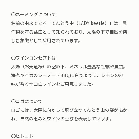
〇ネーミングについて
名前の由来である「てんとう虫（LADY beetle）」は、農
作物を守る益虫として知られており、太陽の下で自然を楽
しむ象徴として採用されています。
〇ワインコンセプトは
太陽（お天道様）の空の下、ミネラル豊富な牡蠣や貝類。
海老やイカのシーフードBBQに合うように、レモンの風
味が香る辛口白ワインをご用意しました。
〇ロゴについて
ロゴには、太陽に向かって飛び立つてんとう虫の姿が描か
れ、自然の恵みとワインの喜びを表現しています。
〇ヒトコト