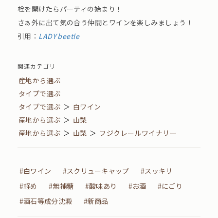
栓を開けたらパーティの始まり！
さぁ外に出て気の合う仲間とワインを楽しみましょう！
引用：
LADY beetle
関連カテゴリ
産地から選ぶ
タイプで選ぶ
タイプで選ぶ
＞
白ワイン
産地から選ぶ
＞
山梨
産地から選ぶ
＞
山梨
＞
フジクレールワイナリー
#白ワイン
#スクリューキャップ
#スッキリ
#軽め
#無補糖
#酸味あり
#お酒
#にごり
#酒石等成分沈澱
#新商品