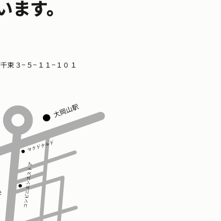
います。
区南千束３−５−１１−１０１