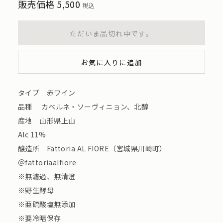
販売価格
5,500
税込
ただいま品切れ中です。
お気に入りに追加
タイプ 赤ワイン
品種 カベルネ・ソーヴィニョン、北醇
産地 山形県上山
Alc 11%
醸造所 Fattoria AL FIORE（宮城県川崎町）
＠fattoriaalfiore
※無濾過、無清澄
※野生酵母
※亜硫酸塩無添加
※要冷暗保存