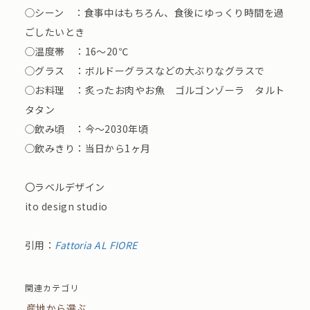
◯シーン ：食事中はもちろん、食後にゆっくり時間を過
ごしたいとき
◯温度帯 ：16〜20℃
◯グラス ：ボルドーグラスなどの大ぶりなグラスで
◯お料理 ：炙ったお肉やお魚 ゴルゴンゾーラ タルト
タタン
◯飲み頃 ：今〜2030年頃
◯飲みきり：当日から1ヶ月
〇ラベルデザイン
ito design studio
引用：
Fattoria AL FIORE
関連カテゴリ
産地から選ぶ