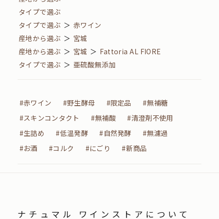
タイプで選ぶ
タイプで選ぶ
＞
赤ワイン
産地から選ぶ
＞
宮城
産地から選ぶ
＞
宮城
＞
Fattoria AL FIORE
タイプで選ぶ
＞
亜硫酸無添加
#赤ワイン
#野生酵母
#限定品
#無補糖
#スキンコンタクト
#無補酸
#清澄剤不使用
#生詰め
#低温発酵
#自然発酵
#無濾過
#お酒
#コルク
#にごり
#新商品
ナチュマル ワインストアについて