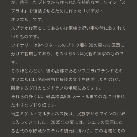
が、陰干したブドウから作られた伝統的な甘口ワイン「ス
プラオ」を復活させるために作った「ボデガ・
オフエル」です。
スプラオは薬としてあるいは家族の祝い事の時に飲まれて
いたものです。
ワイナリーは9ヘクタールのブドウ畑を30の異なる区画に
分けて栽培しており、そのうち6つは父親の実家のもので
す。
そのほとんどが、彼の故郷であるソフエラ(ブランド名の
オフエルは町名の最初と最後の文字を削除したもの)か、
隣接するダロカとメドラノの地域にあります。
それらの多くは、最高標高800メートルまでの森に囲まれ
た小さなブドウ畑です。
当主ミゲル・マルティネス氏は、民族学からワインの世界
に入ってきました。2005年の夏には、シエラの雪原にあ
る古代の氷貯蔵システムの復元に携わり、この地域とその