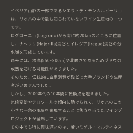
イベリア山脈の一部であるシエラ・デ・モンカルビーリョ
は、リオハの中で最も知られていないワイン生産地の一つ
です。
ログローニョ(Logroño)から南に約20kmのところに位置
し、ナへリリ(Najerilla)渓谷とイレグア(Iregua)渓谷の分
水嶺を形成しています。
過去には、標高(550~800m)や北向きであるためブドウの
成熟を妨げる可能性がありました。
そのため、伝統的に自家消費が殆どで大手ブランドや生産
者がいませんでした。
しかし、2000年代の10年間に転換点を迎えました。
気候変動やテロワールの傾向に助けられて、リオハのこの
小さな一角の風景を表現することに焦点を当てたワインプ
ロジェクトが登場しています。
その中でも特に興味深いのは、若いミゲル・マルティネス