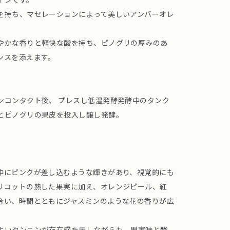
を持ち、マセレーションによって美しいアンバーオレ
やかな香りと軽快な酸を持ち、ピノグリの厚みのあ
ンスを添えます。
ンコンタクト後、 プレスし低温発酵発酵中のタンク
とピノグリの果皮を投入し醸し発酵。
中にピンクが差し込むような輝きがあり、視覚的にも
リコットの熟した果実に加え、オレンジピール、紅
合い、時間とともにジャスミンのような花の香りが広
よいタンニンが存在感を示しながらも、果実味と酸