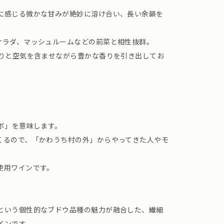
に感じる微かな甘みが絶妙に溶け合い、長い余韻を
サラダ、マッシュルームなどの前菜と相性抜群。
かりと空気を含ませながら豊かな香りを引き出してお
ボ」を意味します。
くるので、「かわうち村の外」からやってきた人やモ
使用ワインです。
という個性的なブドウ品種の魅力が融合した、繊細
インです。