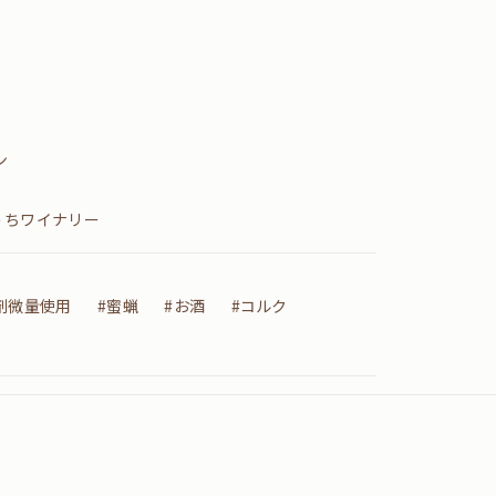
ン
うちワイナリー
剤微量使用
#蜜蝋
#お酒
#コルク