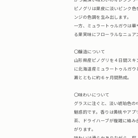
ピノグリは果皮に淡いピンク色
ンジの色調を生み出します。
一方、ミュラートゥルガウは華
る果実味にフローラルなニュア
〇醸造について
山形県産ピノグリを４日間スキ
に北海道産ミュラートゥルガウ
澱とともに約６ヶ月間熟成。
〇味わいについて
グラスに注ぐと、淡い琥珀色の
魅惑的です。香りは黄桃やアプ
茶、ドライハーブが複雑に絡み
がります。
味わいは滑らかありながら、程