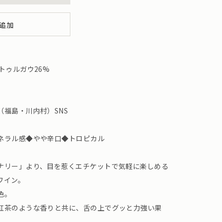
追加
トゥルガウ26%
福島・川内村）SNS
ネラル感◆やや辛口◆トロピカル
ナリー」より、目を惹くエチケットで気軽に楽しめる
ワイン。
色。
紅茶のような香りと共に、舌の上でグッと力強い果