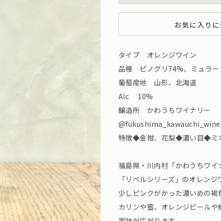
お気に入りに
タイプ オレンジワイン
品種 ピノグリ74%、ミュラー
葡萄産地 山形、北海道
Alc 10%
醸造所 かわうちワイナリー （
@fukushima_kawauchi_wine
特徴◆金柑、花梨◆濃い目◆ミ
福島県・川内村「かわうちワイ
「リベルシリーズ」のオレンジ
少しピンクがかった濃いめの褐
カリンや蜜、オレンジピールや
実味が広がります。