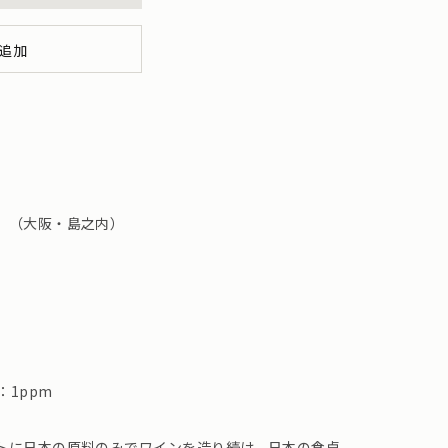
追加
 （大阪・島之内）
：1ppm
トに日本の原料のみでワインを造り続け、日本の食卓