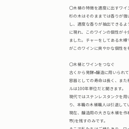
〇木桶の特徴を適度に出すワイ
杉の木はそのままでは香りが強
し、適度な香りが抽出できるよ
に現れ、このワインの個性が十
ました。チャーをしてある木樽
がこのワインに爽やかな個性を
〇木桶とワインをつなぐ
古くから発酵•醸造に用いられ
容器としての寿命は長く、また
ルは100年単位だと聞きます。
現代ではステンレスタンクを用
り、本職の木桶職人は引退して
現在、醸造用の大きな木桶を作
市)を残すのみです。
そこで私たちはご縁もあり、ワ