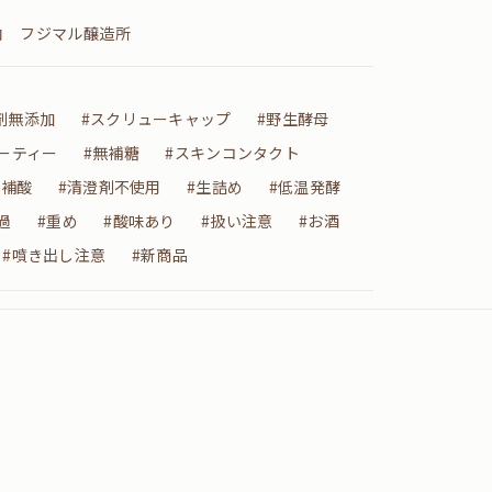
内 フジマル醸造所
剤無添加
#スクリューキャップ
#野生酵母
ーティー
#無補糖
#スキンコンタクト
無補酸
#清澄剤不使用
#生詰め
#低温発酵
過
#重め
#酸味あり
#扱い注意
#お酒
#噴き出し注意
#新商品