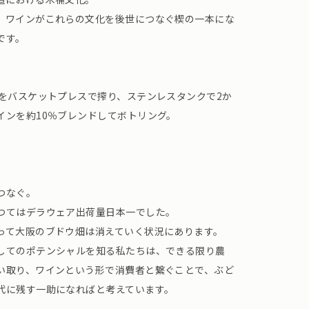
、ワインがこれらの文化を後世につなぐ楔の一本にな
です。
アをバスケットプレスで搾り、ステンレスタンクで2か
インを約10％ブレンドしてボトリング。
。
つなぐ。
つてはデラウェア出荷量日本一でした。
って大阪のブドウ畑は消えていく状況にあります。
してのポテンシャルを知る私たちは、できる限り農
い取り、ワインという形で消費者と繋ぐことで、ぶど
代に残す一助になればと考えています。