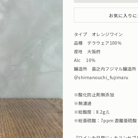
お気に入りに
タイプ オレンジワイン
品種 デラウェア100％
産地 大阪府
Alc 10％
醸造所 島之内フジマル醸造所
＠shimanouchi_fujimaru
※酸化防止剤無添加
※無濾過
※総酸度：8.2g/L
※総亜硫酸：7ppm 遊離亜硫酸
『ワインを日常に』をコンセプ