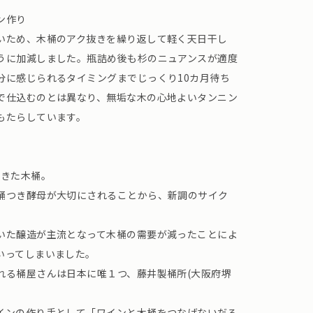
ン作り
いため、木桶のアク抜きを繰り返して軽く天日干し
うに加減しました。瓶詰め後も杉のニュアンスが適度
分に感じられるタイミングまでじっくり10カ月待ち
で仕込むのとは異なり、無垢な木の心地よいタンニン
もたらしています。
てきた木桶。
桶つき酵母が大切にされることから、新調のサイク
いた醸造が主流となって木桶の需要が減ったことによ
いってしまいました。
れる桶屋さんは日本に唯１つ、藤井製桶所(大阪府堺
インの作り手として「ワインと木桶をつなげないだろ