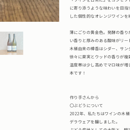
に寄り添うような味わいを目指
した個性的なオレンジワインを
薄にごりの黄金色。発酵の香り
い香りと厚みのある酸味がリー
木桶由来の樽香はシダー、サン
徐々に果実とウッドの香りが複
温度帯は少し高めでマロ味が増
本です！
作り手さんから
〇ぶどうについて
2022年、私たちはワインの木
デラウェアを醸しました。
ぶどう産地としての大阪と、醸