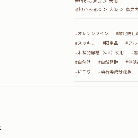
産地から選ぶ
＞
大阪
産地から選ぶ
＞
大阪
＞
島之
#オレンジワイン
#酸化防止
#スッキリ
#限定品
#フル
#木桶発酵槽（vat）使用
#
#自然派
#自然発酵
#無濾
#にごり
#酒石等成分沈澱
て