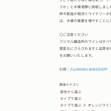
うか」と木桶発酵に挑戦しまし
昨今新設が相次ぐワイナリーが
ば、木桶の需要を増やすことに
〇ご注意ください
フジマル醸造所のワインはすべ
度変化にさらされますと品質劣
をお願いいたします。
引用：
FUJIMARU WINESHOP
関連カテゴリ
産地から選ぶ
タイプで選ぶ
タイプで選ぶ
＞
オレンジワイ