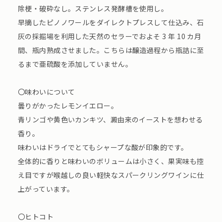
除梗・破砕なし。ステンレス発酵槽を使用し。
早摘したピノノワールをダイレクトプレスして仕込み、石
灰の採掘場を利用した天然のセラーでおよそ 3 年 10 カ月
間、瓶内熟成させました。こちらは醸造過程から瓶詰に至
るまで亜硫酸を添加していません。
〇味わいについて
曇りがかったレモンイエロー。
青リンゴや黄色いカンキツ、澱由来のイーストを想わせる
香り。
味わいはドライでとてもシャープな酸が印象的です。
全体的に香りと味わいのボリュームは小さく、果実味も控
え目ですが喉越しの良い軽快なスパークリングワインに仕
上がっています。
〇ヒトコト