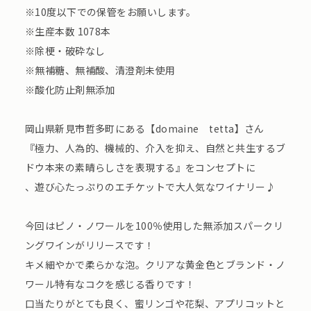
※10度以下での保管をお願いします。
※生産本数 1078本
※除梗・破砕なし
※無補糖、無補酸、清澄剤未使用
※酸化防止剤無添加
岡山県新見市哲多町にある【domaine tetta】さん
『極力、人為的、機械的、介入を抑え、自然と共生するブ
ドウ本来の素晴らしさを表現する』をコンセプトに
、遊び心たっぷりのエチケットで大人気なワイナリー♪
今回はピノ・ノワールを100％使用した無添加スパークリ
ングワインがリリースです！
キメ細やかで柔らかな泡。クリアな黄金色とブランド・ノ
ワール特有なコクを感じる香りです！
口当たりがとても良く、蜜リンゴや花梨、アプリコットと