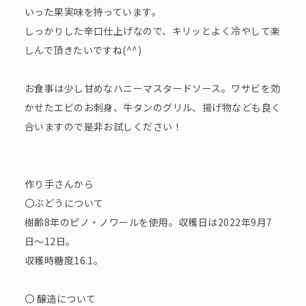
いった果実味を持っています。
しっかりした辛口仕上げなので、キリッとよく冷やして楽
しんで頂きたいですね(^^)
お食事は少し甘めなハニーマスタードソース。ワサビを効
かせたエビのお刺身、牛タンのグリル、揚げ物なども良く
合いますので是非お試しください！
作り手さんから
〇ぶどうについて
樹齢8年のピノ・ノワールを使用。収穫日は2022年9月7
日～12日。
収穫時糖度16.1。
〇 醸造について