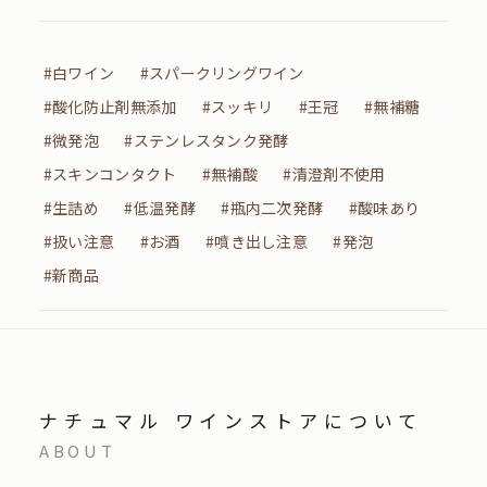
#白ワイン
#スパークリングワイン
#酸化防止剤無添加
#スッキリ
#王冠
#無補糖
#微発泡
#ステンレスタンク発酵
#スキンコンタクト
#無補酸
#清澄剤不使用
#生詰め
#低温発酵
#瓶内二次発酵
#酸味あり
#扱い注意
#お酒
#噴き出し注意
#発泡
#新商品
ナチュマル ワインストアについて
ABOUT