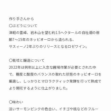
作り手さんから
〇ぶどうについて
津軽の霊峰、岩木山を望む約1.5ヘクタールの自社畑の樹
齢7～15年のネッビオーロから造られる、
サスィーノ2年ぶりのリリースとなるロゼワイン。
〇栽培と醸造について
2022年は例年以上に入念な圃場作業が必要とされた中
で、糖度と酸度のバランスの取れた状態のネッビオーロを
厳選し、しっかりとマロラクティック発酵を行って熟成で
より開花するように仕上がりました。
〇味わい
淡いサーモンピンクの色合い、イチゴや桃などのフルー