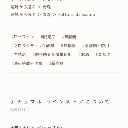
産地から選ぶ
＞
青森
産地から選ぶ
＞
青森
＞
Fattoria da Sasino
#ロゼワイン
#限定品
#無補糖
#マロラクティック醗酵
#無補酸
#清澄剤不使用
#生詰め
#酸化防止剤微量使用
#お酒
#コルク
#酒石等成分沈澱
#新商品
ナチュマル ワインストアについて
ABOUT
大岡山のワインショップです。