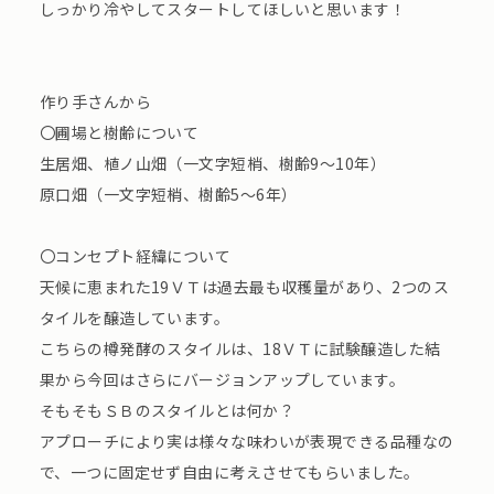
しっかり冷やしてスタートしてほしいと思います！
作り手さんから
〇圃場と樹齢について
生居畑、植ノ山畑（一文字短梢、樹齢9～10年）
原口畑（一文字短梢、樹齢5～6年）
〇コンセプト経緯について
天候に恵まれた19ＶＴは過去最も収穫量があり、2つのス
タイルを醸造しています。
こちらの樽発酵のスタイルは、18ＶＴに試験醸造した結
果から今回はさらにバージョンアップしています。
そもそもＳＢのスタイルとは何か？
アプローチにより実は様々な味わいが表現できる品種なの
で、一つに固定せず自由に考えさせてもらいました。