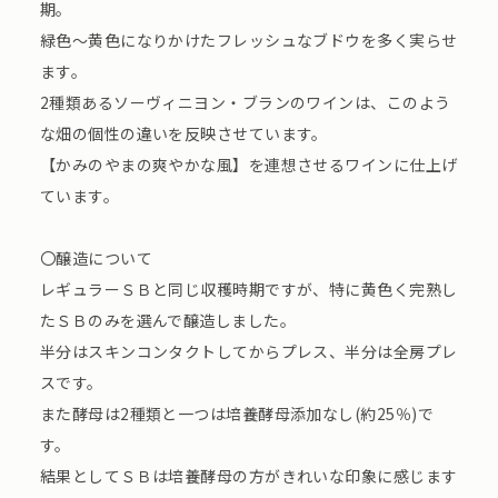
期。
緑色～黄色になりかけたフレッシュなブドウを多く実らせ
ます。
2種類あるソーヴィニヨン・ブランのワインは、このよう
な畑の個性の違いを反映させています。
【かみのやまの爽やかな風】を連想させるワインに仕上げ
ています。
〇醸造について
レギュラーＳＢと同じ収穫時期ですが、特に黄色く完熟し
たＳＢのみを選んで醸造しました。
半分はスキンコンタクトしてからプレス、半分は全房プレ
スです。
また酵母は2種類と一つは培養酵母添加なし(約25％)で
す。
結果としてＳＢは培養酵母の方がきれいな印象に感じます