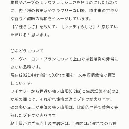
柑橘やハーブのようなフレッシュさを控えめにした代わり
に、杏子様の核果系やフラワリーな印象、樽由来の甘やか
な香りと酸味の調和をイメージしています。
【品種らしさ】を改めて、【ウッディらしさ】と感じてい
ただけると思います。
〇ぶどうについて
ソーヴィニヨン・ブランについて上山では栽培例の非常に
少ない品種です。
現在(2021.4)は合計で0.6㏊の畑を一文字短梢栽培で管理
しています。
ワイナリーから程近い植ノ山畑(0.2㏊)と生居畑(0.4㏊)の2
か所の畑には、それぞれ性格の違うブドウが実ります。
礫の多い赤土が主体の植ノ山畑は、比較的早熟で黄色く完
熟したブドウが実ります。
粘土質が混ざる赤土の生居畑は、1週間ほど遅れての収穫