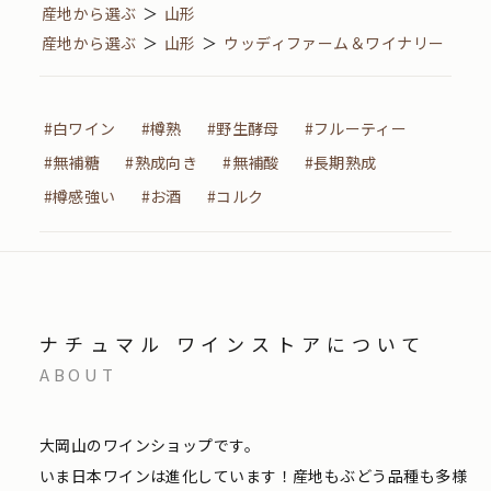
産地から選ぶ
＞
山形
産地から選ぶ
＞
山形
＞
ウッディファーム＆ワイナリー
#白ワイン
#樽熟
#野生酵母
#フルーティー
#無補糖
#熟成向き
#無補酸
#長期熟成
#樽感強い
#お酒
#コルク
ナチュマル ワインストアについて
ABOUT
大岡山のワインショップです。
いま日本ワインは進化しています！産地もぶどう品種も多様