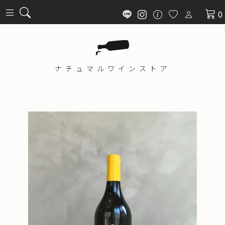
0
ナチュマル
ワインストア