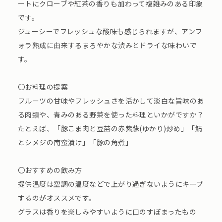
ートにクローブや紅茶の香りも加わって複雑みのある印象
です。
ジューシーでフレッシュな酸味も感じられますが、アンフ
ォラ熟成に由来するまろやかな渋みとドライな味わいで
す。
〇お料理の提案
フルーツの甘味やフレッシュさを活かして淡白な旨味のあ
る肉類や、青みのある野菜を使った料理といかがですか？
たとえば、「豚こま肉と豆苗の赤紫蘇(ゆかり)炒め」「鯖
とシメジの南蛮漬け」「豚の角煮」
〇おすすめの飲み方
提供温度は空調の温度などで上がり過ぎないようにキープ
するのがオススメです。
グラスは香りを楽しみやすいように口のすぼまったもの