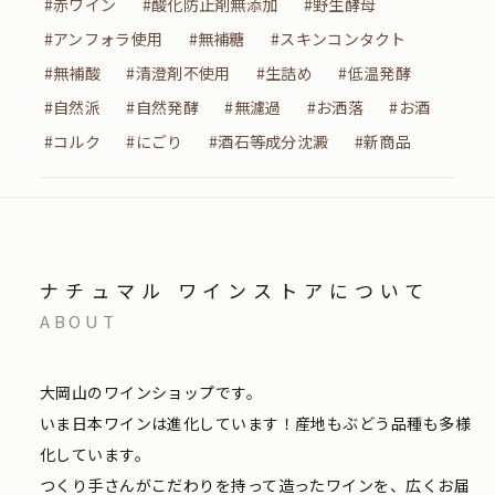
#赤ワイン
#酸化防止剤無添加
#野生酵母
#アンフォラ使用
#無補糖
#スキンコンタクト
#無補酸
#清澄剤不使用
#生詰め
#低温発酵
#自然派
#自然発酵
#無濾過
#お洒落
#お酒
#コルク
#にごり
#酒石等成分沈澱
#新商品
ナチュマル ワインストアについて
ABOUT
大岡山のワインショップです。
いま日本ワインは進化しています！産地もぶどう品種も多様
化しています。
つくり手さんがこだわりを持って造ったワインを、広くお届