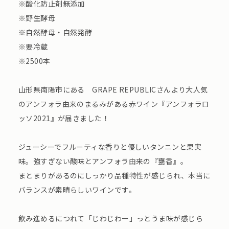
※酸化防止剤無添加
※野生酵母
※自然酵母・自然発酵
※要冷蔵
※2500本
山形県南陽市にある GRAPE REPUBLICさんより大人気
のアンフォラ由来のまるみがある赤ワイン『アンフォラロ
ッソ2021』が届きました！
ジューシーでフルーティな香りと優しいタンニンと果実
味。強すぎない酸味とアンフォラ由来の『甕香』。
まとまりがあるのにしっかり品種特性が感じられ、本当に
バランスが素晴らしいワインです。
飲み進めるにつれて「じわじわー」っとうま味が感じら