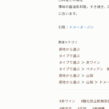
薄味の醤油系料理。すき焼き、
に合います。
引用：
ドメーヌ・ジン
関連カテゴリ
産地から選ぶ
タイプで選ぶ
タイプで選ぶ
＞
赤ワイン
タイプで選ぶ
＞
ペティアン 
産地から選ぶ
＞
山梨
産地から選ぶ
＞
山梨
＞
ドメ
#赤ワイン
#酸化防止剤無添
#限定品
#王冠
#無補糖