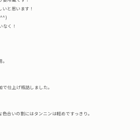
しいと思います！
^)
違いなく！
用。
加で仕上げ瓶詰しました。
な色合いの割にはタンニンは軽めですっきり。