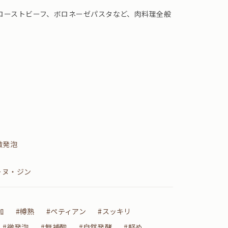
ローストビーフ、ボロネーゼパスタなど、肉料理全般
微発泡
ーヌ・ジン
加
#樽熟
#ペティアン
#スッキリ
#微発泡
#無補酸
#自然発酵
#軽め