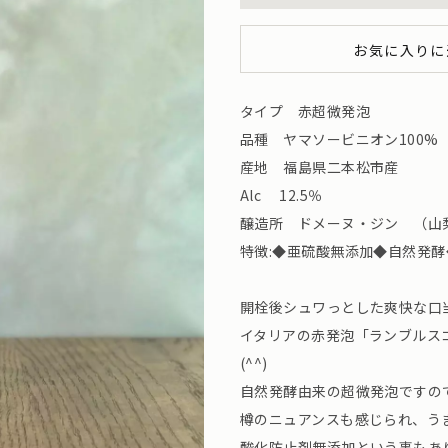
お気に入りに
タイプ 赤超微発泡
品種 ヤマソービニオン100%
産地 福島県二本松市産
Alc 12.5％
醸造所 ドメーヌ・ジン （山
特徴:◆亜硫酸無添加◆自然
開栓後シュワっとした爽快な口
イタリアの赤発泡「ランブルス
(^^)
自然発酵由来の超微発泡ですの
樽のニュアンスも感じられ、う
酸化防止剤無添加という事もあ