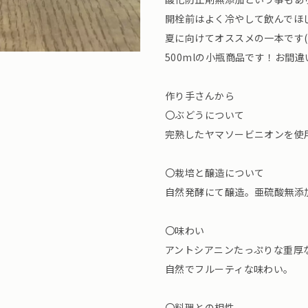
開栓前はよく冷やして飲んでほ
夏に向けてオススメの一本です(^
500mlの小瓶商品です！お間
作り手さんから
〇ぶどうについて
完熟したヤマソービニオンを使
〇栽培と醸造について
自然発酵にて醸造。亜硫酸無添
〇味わい
アントシアニンたっぷりな重厚
自然でフルーティな味わい。
〇料理との相性