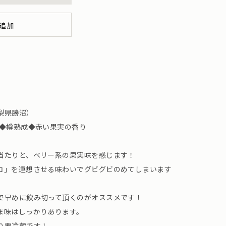
追加
梨県勝沼）
発酵◆樽熟成◆赤い果実の香り
当たりと、ベリー系の果実味を感じます！
コ」を連想させる味わいでグビグビのめてしまいます
で早めに飲み切って頂くのがオススメです！
ま味はしっかりあります。
り要冷蔵です！