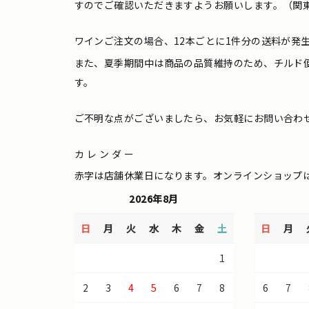
すのでご確認いただきますようお願いします。（関東
ワインご注文の場合、12本ごとに1件分の送料が発
また、夏季期間中は商品の品質維持のため、チルド
す。
ご不明な点がございましたら、お気軽にお問い合わ
カレンダー
赤字は店舗休業日になります。オンラインショップ
2026年8月
日
月
火
水
木
金
土
日
月
1
2
3
4
5
6
7
8
6
7