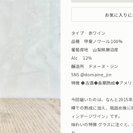
お気に入りに
タイプ 赤ワイン
品種 甲斐ノワール 100%
葡萄産地 山梨県勝沼産
Alc 12％
醸造所 ドメーヌ・ジン
SNS @domaine_jin
特徴 ◆古酒◆長期熟成◆アメリ
今回届いたのは、なんと2015
樽での熟成に加え、瓶詰め後に
ィンテージワイン」です。
味わいの特徴 グラスに注ぐと
り。