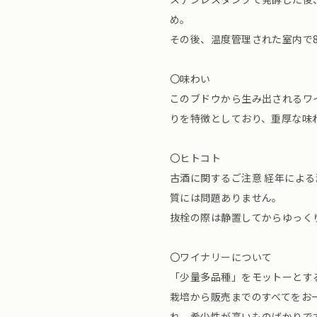
め。
その後、温度管理された室内で
〇味わい
このブドウから生み出されるワ
りを特徴としており、重厚な味
〇ヒトコト
古酒に関するご注意 経年によ
質には問題ありません。
抜栓の際は静置してからゆっく
〇ワイナリーについて
「少量多品種」をモットーとす
栽培から販売までのすべてをお
れ、希少性が高いものばかりで