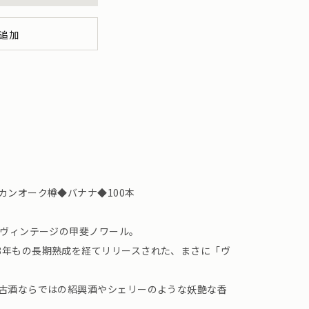
追加
カンオーク樽◆バナナ◆100本
年ヴィンテージの甲斐ノワール。
8年もの長期熟成を経てリリースされた、まさに「ヴ
、古酒ならではの紹興酒やシェリーのような妖艶な香