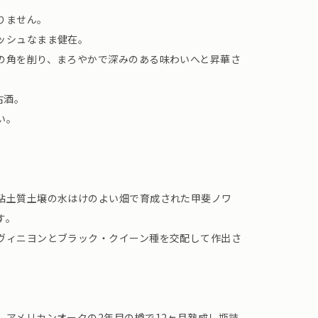
りません。
ッシュなまま健在。
の角を削り、まろやかで深みのある味わいへと昇華さ
古酒。
い。
粘土質土壌の水はけのよい畑で育成された甲斐ノワ
す。
ヴィニヨンとブラック・クイーン種を交配して作出さ
、アメリカンオークの2年目の樽で12ヶ月熟成し瓶詰