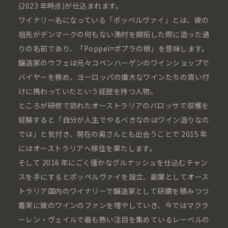
(2023 年時点)が仕込まれます。
ワイナリー名になっている「ポッペルヴァイ」とは、彼の
祖先がデンマークの何もない漁村を開拓した際に造った通
りの名前であり、「Poppel=ポプラの樹」を意味します。
醸造家のウフェは元々コペンハーゲンのワインショップで
バイヤーを務め、ヨーロッパの偉大なワインたちの買い付
けに携わっていたという経歴を持つ人物。
ところが研修で訪れたオーストラリアのバロッサで収穫を
経験すると「自分が人生でやるべきなのはワイン造りなの
では」と気付き、現在の奥さんとも出会うことで 2015 年
にはオーストラリアへ移住を果たします。
そして 2016 年にごく僅かなグルナッシュを仕込むチャン
スを手にするとポッペルヴァイを設立、副業としてオース
トラリア国内のワイナリーで醸造家として研鑽を積みつつ
着実に彼のワインのファンを増やしていき、今ではマクラ
ーレン・ヴェイルで最も熱い注目を集めているレーベルの