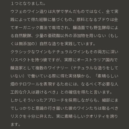
１つとなりました。
ウフェのワイン造りは大学で学んだものではなく、全て実
践によって得た経験に基づくもの。原料となるブドウは全
てオーガニック農法で栽培され、醸造面でも野生酵母によ
る自然醗酵、少量の亜硫酸以外の添加物を用いない（もし
くは無添加の）自然な造りを実践しています。
クラシックなワインもナチュラルワインもその両方に深い
リスペクトを持つ彼ですが、実際にオーストラリア国内で
醸造家として複数のワイナリー（ナチュラルな造りをして
いない）で働いている際に得た実体験から、「素晴らしい
畑のテロワールを表現するためには、なるべく不必要な人
工的な介入は避けるべき」との確信を得たと言います。
しかしそういったアプローチを採用しながらも、細部にま
でしっかりと意識の行き届いた彼のワインたちは取るべき
リスクを十分に弁えた、実に素晴らしいクオリティを誇り
ます。