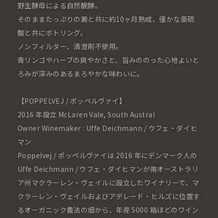
野生酵母による自然醗酵。
そのままたっぷりの澱と共に約10ヶ月熟成、僅かな亜硫
酸と共にボトリング。
ノンフィルター、清澄剤不使用。
青リンゴやハーブの爽やかさと、旨みののった心地よいと
ろみが深みのあるまろやかな味わいに。
【POPPELVEJ / ポッペルヴァイ】
2016 年設立 McLaren Vale, South Austral
Owner Winemaker : Uffe Deichmann / ウフェ・ダイヒ
マン
Poppelvej / ポッペルヴァイは 2016 年にデンマーク人の
Uffe Deichmann / ウフェ・ダイヒマンが南オーストラリ
ア州マクラーレン・ヴェイルに設立したワイナリーで、マ
クラーレン・ヴェイルおよびアデレード・ヒルズに位置す
るオーガニック農法の畑から、年産 5000 箱ほどのワイン