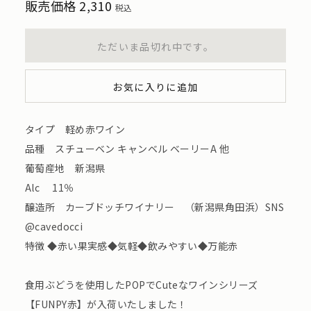
販売価格
2,310
税込
ただいま品切れ中です。
お気に入りに追加
タイプ 軽め赤ワイン
品種 スチューベン キャンベル ベーリーA 他
葡萄産地 新潟県
Alc 11％
醸造所 カーブドッチワイナリー （新潟県角田浜）SNS
@cavedocci
特徴 ◆赤い果実感◆気軽◆飲みやすい◆万能赤
食用ぶどうを使用したPOPでCuteなワインシリーズ
【FUNPY赤】が入荷いたしました！