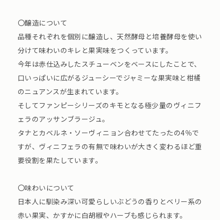
〇醸造について
品種それぞれを個別に醸造し、天然酵母と培養酵母を使い
分けて味わいのキレと果実味をつくっています。
今年は赤仕込みしたスチューベンをベースにしたことで、
口いっぱいに広がるジューシーでジャミーな果実味と柑橘
のニュアンスが生まれています。
そしてファンピーシリーズのキモとなる極少量のヴィニフ
ェラのアッサンブラージュ。
タナとカベルネ・ソーヴィニョン合わせてたったの4％で
すが、ヴィニフェラの有無で味わいが大きく変わるほど重
要役割を果たしています。
〇味わいについて
日本人に馴染み深い可愛らしいぶどうの香りとベリー系の
赤い果実、かすかに白胡椒やハーブも感じられます。