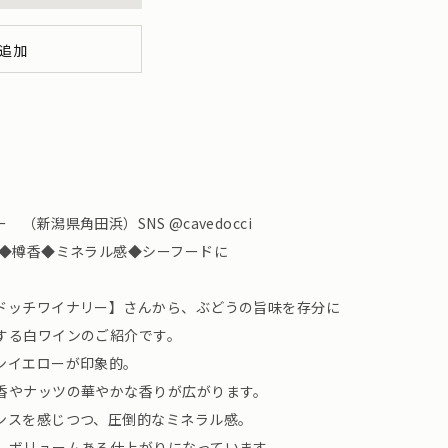
追加
新潟県角田浜）SNS @cavedocci
味◆樽香◆ミネラル感◆シーフードに
ドッチワイナリー】さんから、ぶどうの旨味を存分に
する白ワインのご紹介です。
ンイエローが印象的。
香やナッツの華やかな香りが広がります。
ンスを感じつつ、圧倒的なミネラル感。
、ボリュームある仕上がりになっています。