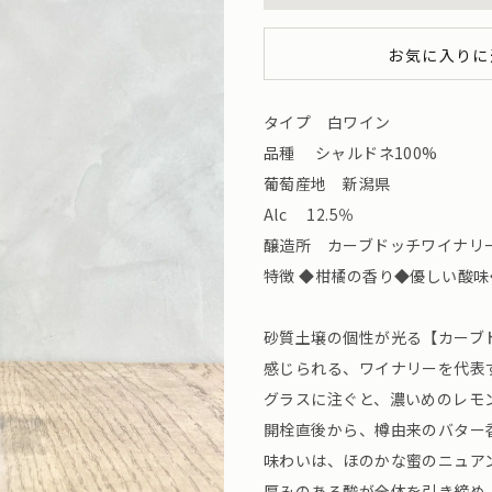
お気に入りに
タイプ 白ワイン
品種 シャルドネ100%
葡萄産地 新潟県
Alc 12.5％
醸造所 カーブドッチワイナリー （
特徴 ◆柑橘の香り◆優しい酸
砂質土壌の個性が光る【カーブ
感じられる、ワイナリーを代表
グラスに注ぐと、濃いめのレモ
開栓直後から、樽由来のバター
味わいは、ほのかな蜜のニュア
厚みのある酸が全体を引き締め