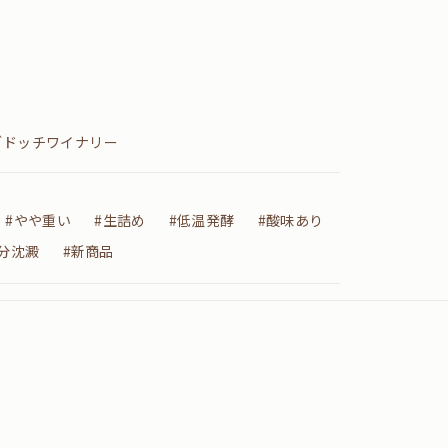
ブドッチワイナリー
#やや重い
#生詰め
#低温発酵
#酸味あり
分沈澱
#新商品