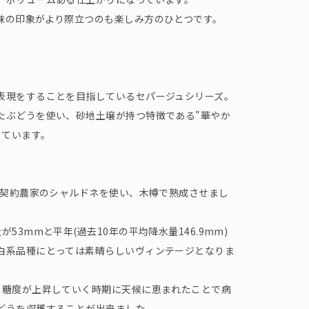
味の印象がより際立つのも楽しみ方のひとつです。
表現をすることを目指しているセパージュシリーズ。
たぶどうを使い、砂地土壌が持つ特徴である"華やか
しています。
の契約農家のシャルドネを使い、木樽で熟成させまし
53mmと平年(過去10年の平均降水量146.9mm)
白系品種にとっては素晴らしいヴィンテージとなりま
、糖度が上昇していく時期に天候に恵まれたことで病
どうを収穫することが出来ました。