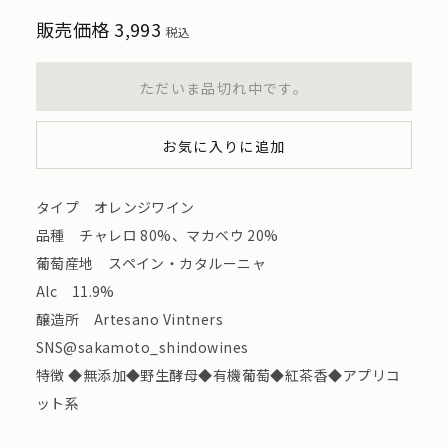
販売価格
3,993
税込
ただいま品切れ中です。
お気に入りに追加
タイプ オレンジワイン
品種 チャレロ 80%、マカベウ 20%
葡萄産地 スペイン・カタルーニャ
Alc 11.9%
醸造所 Artesano Vintners
SNS@sakamoto_shindowines
特徴 ◆無添加◆野生酵母◆有機葡萄◆紅茶香◆アプリコ
ット系