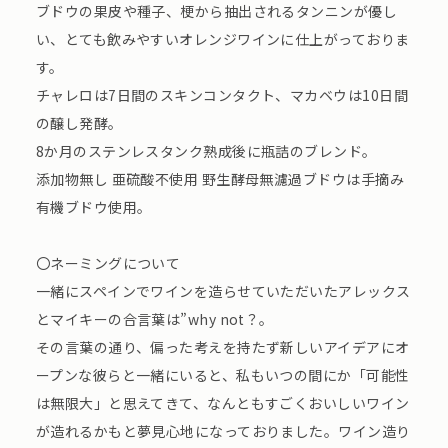
ブドウの果皮や種子、梗から抽出されるタンニンが優し
い、とても飲みやすいオレンジワインに仕上がっておりま
す。
チャレロは7日間のスキンコンタクト、マカベウは10日間
の醸し発酵。
8か月のステンレスタンク熟成後に瓶詰のブレンド。
添加物無し 亜硫酸不使用 野生酵母無濾過ブドウは手摘み
有機ブドウ使用。
〇ネーミングについて
一緒にスペインでワインを造らせていただいたアレックス
とマイキーの合言葉は”why not？。
その言葉の通り、偏った考えを持たず新しいアイデアにオ
ープンな彼らと一緒にいると、私もいつの間にか「可能性
は無限大」と思えてきて、なんともすごくおいしいワイン
が造れるかもと夢見心地になっておりました。ワイン造り