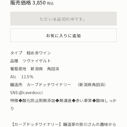
販売価格
3,850
税込
ただいま品切れ中です。
お気に入りに追加
タイプ 軽め赤ワイン
品種 ツヴァイゲルト
葡萄産地 新潟県 角田浜
Alc 11.5％
醸造所 カーブドッチワイナリー （新潟県角田浜）
SNS:@cavedocci
特徴◆酸化防止剤無添加◆無濾過◆赤い果実◆酸味しっか
り
【カーブドッチワイナリー】醸造家の掛川さんの趣味から