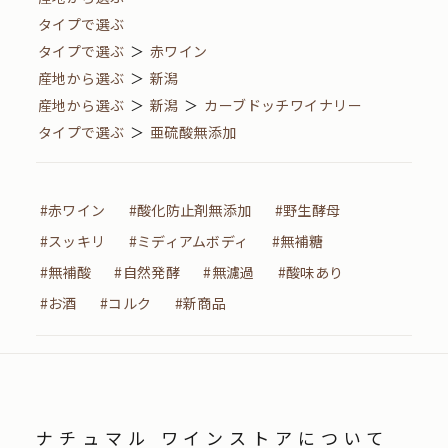
タイプで選ぶ
タイプで選ぶ
＞
赤ワイン
産地から選ぶ
＞
新潟
産地から選ぶ
＞
新潟
＞
カーブドッチワイナリー
タイプで選ぶ
＞
亜硫酸無添加
#赤ワイン
#酸化防止剤無添加
#野生酵母
#スッキリ
#ミディアムボディ
#無補糖
#無補酸
#自然発酵
#無濾過
#酸味あり
#お酒
#コルク
#新商品
ナチュマル ワインストアについて