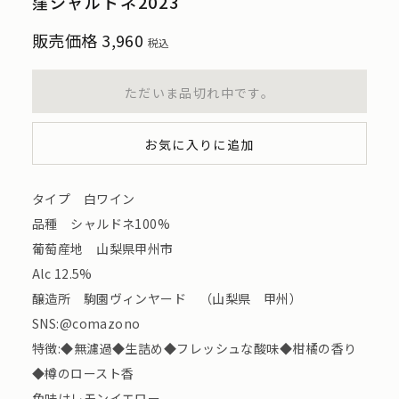
窪シャルドネ2023
販売価格
3,960
税込
ただいま品切れ中です。
お気に入りに追加
タイプ 白ワイン
品種 シャルドネ100%
葡萄産地 山梨県甲州市
Alc 12.5%
醸造所 駒園ヴィンヤード （山梨県 甲州）
SNS:@comazono
特徴:◆無濾過◆生詰め◆フレッシュな酸味◆柑橘の香り
◆樽のロースト香
色味はレモンイエロー。