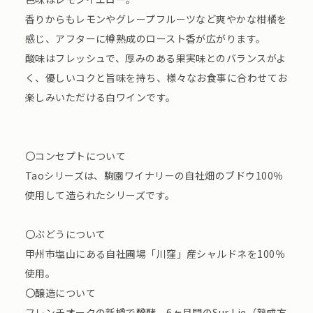
香りからもレモンやグレープフルーツなど爽やかな柑橘を
感じ、アフターに樽熟成のロースト香が広がります。
酸味はフレッシュで、厚みのある果実味とのバランスがよ
く、優しいコクと旨味を持ち、様々なお食事に合わせてお
楽しみいただける白ワインです。
〇コンセプトについて
Taoシリーズは、駒園ワイナリーの自社畑のブドウ100％
使用して造られたシリーズです。
〇ぶどうについて
甲州市塩山にある自社圃場「川窪」産シャルドネを100％
使用。
〇醸造について
フレンチオークの新樽で醗酵、6ヶ月間のSur Lie（熟成方