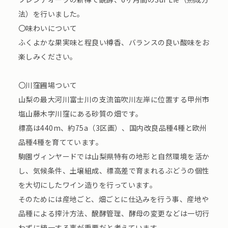
法）を行いました。
〇味わいについて
ふくよかな果実味と程良い樽香、バランスの良い酸味をお
楽しみください。
〇川窪圃場ついて
山梨の最大河川富士川の支流笛吹川左岸に位置する甲州市
塩山藤木字川窪にある砂質の畑です。
標高は440m、約75a（3区画）、国内改良品種4種と欧州
品種4種を育てています。
駒園ヴィンヤードでは山梨県特有の地形と自然環境を活か
し、気候条件、土壌組成、標高差で育まれるぶどうの個性
を大切にしたワイン造りを行っています。
そのためには産地ごと、畑ごとに仕込みを行う事、産地や
品種による搾汁方法、醗酵管理、酵母の変更などは一切行
わずに統一する事が重要だと考えています。