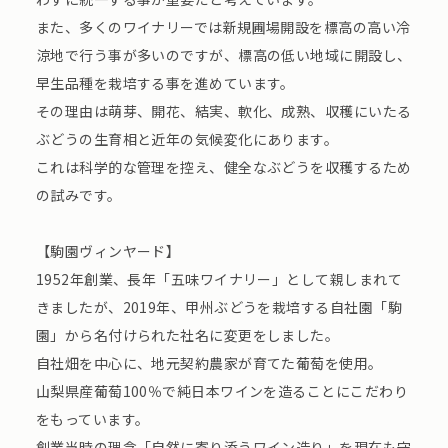
また、多くのワイナリーでは新規圃場開設を標高の高い冷
涼地で行う事が多いのですが、標高の低い地域に開設し、
早生品種を栽培する事を進めています。
その理由は萌芽、開花、結実、軟化、成熟、収穫にいたる
ぶどうの生育相と近年の気候変化にあります。
これは科学的な管理を控え、健全なぶどうを収穫するため
の試みです。
【駒園ヴィンヤード】
1952年創業、長年「五味ワイナリー」として親しまれて
きましたが、2019年、甲州ぶどうを栽培する自社園「駒
園」から名付けられた社名に変更をしました。
自社畑を中心に、地元契約農家が育てた葡萄を使用。
山梨県産葡萄100％で純日本ワインを造ることにこだわり
をもっています。
創業当時の理念「自然に寄り添うワイン造り」を現在も守