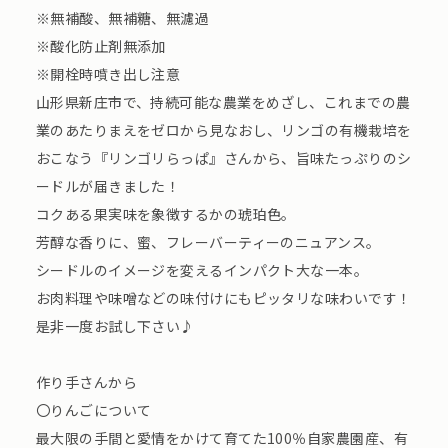
※無補酸、無補糖、無濾過
※酸化防止剤無添加
※開栓時噴き出し注意
山形県新庄市で、持続可能な農業をめざし、これまでの農
業のあたりまえをゼロから見なおし、リンゴの有機栽培を
おこなう『リンゴリらっぱ』さんから、旨味たっぷりのシ
ードルが届きました！
コクある果実味を象徴するかの琥珀色。
芳醇な香りに、蜜、フレーバーティーのニュアンス。
シードルのイメージを変えるインパクト大な一本。
お肉料理や味噌などの味付けにもピッタリな味わいです！
是非一度お試し下さい♪
作り手さんから
〇りんごについて
最大限の手間と愛情をかけて育てた100％自家農園産、有