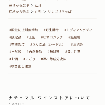
産地から選ぶ
＞
山形
産地から選ぶ
＞
山形
＞
リンゴリらっぱ
#酸化防止剤無添加
#野生酵母
#ミディアムボディ
#限定品
#王冠
#ビオロジック
#無補糖
#有機栽培
#りんご酒（シードル）
#生詰め
#自然派
#自然発酵
#無濾過
#扱い注意
#お酒
#にごり
#酒石等成分沈澱
#噴き出し注意
ナチュマル ワインストアについて
ABOUT