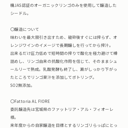
機JAS認証のオーガニックリンゴのみを使用して醸造した
シードル。
〇醸造について
味わいを最大限引き出すため、破砕後すぐには搾らず、オ
レンジワインのイメージで長期醸しを行ってから搾汁。
出来るだけ圧力低めで短時間の搾りで酸化を極力避けて樽
詰めし、リンゴ由来の抗酸化作用を信じて、そのままシュ
ールリーで熟成。乳酸発酵も終了し、澱がしっかり下がっ
たところでリンゴ果汁を添加してボトリング。
SO2無添加。
〇Fattoria AL FIORE
委託醸造先は宮城県のファットリア・アル・フィオーレ
様。
来年度からの自家醸造を目標とするリンゴリらっぱにとっ