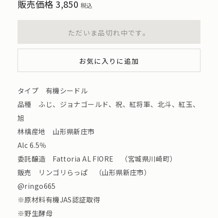
販売価格
3,850
税込
ただいま品切れ中です。
お気に入りに追加
タイプ 有機シードル
品種 ふじ、ジョナゴールド、祝、紅将軍、北斗、紅玉、
旭
林檎産地 山形県新庄市
Alc 6.5％
委託醸造 Fattoria AL FIORE （宮城県川崎町）
販売 リンゴリらっぱ （山形県新庄市）
@ringo665
※原材料有機JAS認証取得
※野生酵母