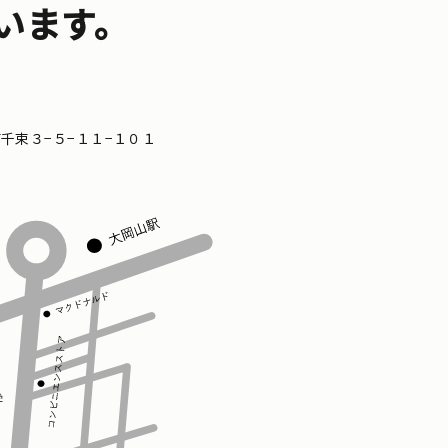
います。
区南千束３−５−１１−１０１