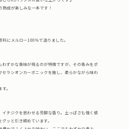
の熟成が楽しみな一本です！
原料にメルロー100％で造りました。
もわずかな青味が残るのが特徴ですが、その青みをポ
マセラシオンカーボニックを施し、柔らかながら味わ
ます。
、イチジクを思わせる芳醇な香り。土っぽさも強く感
をグッと引き締めています。
味豊かでふくよかな味わい。ここでもわずかな青み