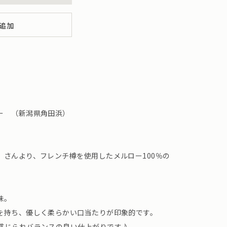
追加
ー （新潟県角田浜）
】さんより、フレンチ樽を使用したメルロー100％の
味。
を持ち、優しく柔らかい口当たりが印象的です。
感じられバランスの良い仕上がりです♪