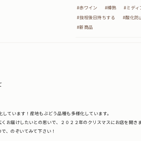
#赤ワイン
#樽熟
#ミディ
#抜栓後日持ちする
#酸化防
#新商品
て
化しています！産地もぶどう品種も多様化しています。
広くお届けしたいとの思いで、２０２２年のクリスマスにお店を開き
ので、のぞいてみて下さい！