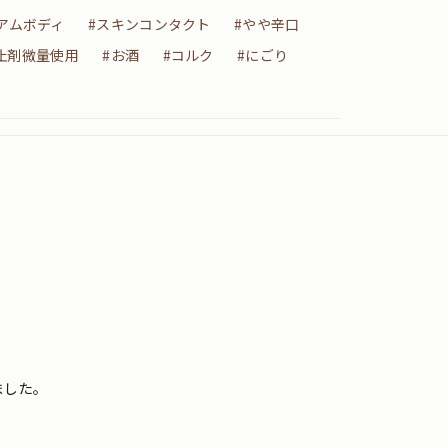
アムボディ
#スキンコンタクト
#やや辛口
止剤微量使用
#お酒
#コルク
#にごり
ました。