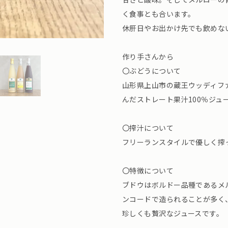
く食事とも合います。
休肝日やお出かけ先でも飲めな
作り手さんから
〇ぶどうについて
山形県上山市の蔵王ウッディフ
んだストレート果汁100％ジュ
〇搾汁について
フリーランスタイルで優しく搾
〇特徴について
ブドウはボルドー品種であるメ
ンコードで造られることが多く
珍しくも贅沢なジュースです。