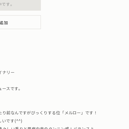
中です。
追加
イナリー
ュースです。
たり前なんですがびっくりする位「メルロー」です！
です(^^)
青々しい香りと果皮由来のタンニン感！バランスよ