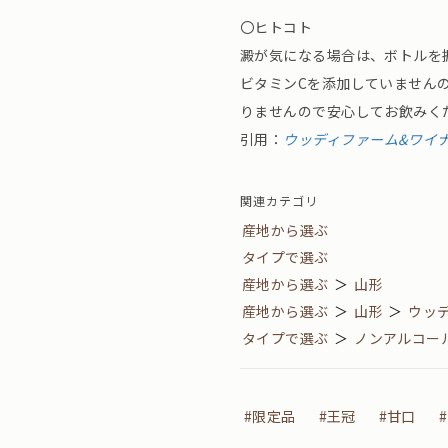
〇ヒトコト
澱が気になる場合は、ボトルを
ビタミンCを添加していません
りませんので安心してお飲みく
引用：
ウッディファーム&ワイ
関連カテゴリ
産地から選ぶ
タイプで選ぶ
産地から選ぶ
＞
山形
産地から選ぶ
＞
山形
＞
ウッ
タイプで選ぶ
＞
ノンアルコー
#限定品
#王冠
#甘口