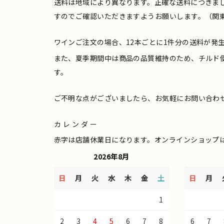
送料は地域により異なります。正確な送料につきま
すのでご確認いただきますようお願いします。（関東
ワインご注文の場合、12本ごとに1件分の送料が発
また、夏季期間中は商品の品質維持のため、チルド
す。
ご不明な点がございましたら、お気軽にお問い合わ
カレンダー
赤字は店舗休業日になります。オンラインショップ
2026年8月
日
月
火
水
木
金
土
日
月
1
2
3
4
5
6
7
8
6
7