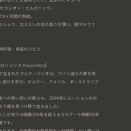
マセラシオン・カルボニック。
で8ヶ月間の熟成。
コショウ、又スミレの花の香りが漂い、軽やかでフ
・肉料理・鳥系のジビエ
ド・ロリジンヌ Roussillon】
で生まれたマルク・バリオは、ワイン造りの夢を実
ン造りを学び、ボルドー、アメリカ、オーストラリア
への熱い想いが膨らみ、2004年にルーションの内
合う畑を見つけ移り住みました。
この地では樹齢100年を超えるマカブーや樹齢50年
徴です。
あります。化学肥料や除草剤を一切使用しない畑には