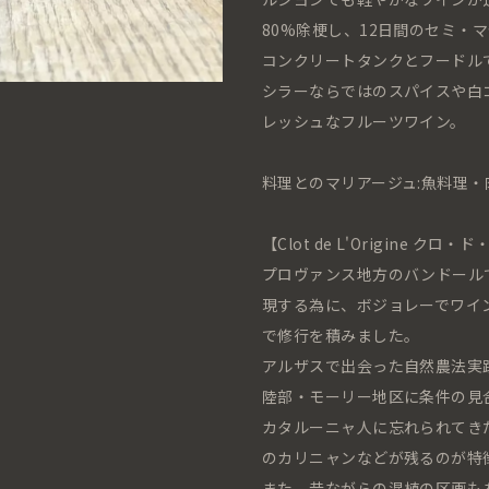
80%除梗し、12日間のセミ・
コンクリートタンクとフードル
シラーならではのスパイスや白
レッシュなフルーツワイン。
料理とのマリアージュ:魚料理
【Clot de L'Origine クロ・
プロヴァンス地方のバンドール
現する為に、ボジョレーでワイ
で修行を積みました。
アルザスで出会った自然農法実践
陸部・モーリー地区に条件の見
カタルーニャ人に忘れられてきた
のカリニャンなどが残るのが特
また、昔ながらの混植の区画も