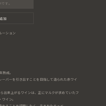
中です。
追加
ルーション
年熟成。
レーバーを引き出すことを目指して造られた赤ワイ
ウから出来上がるワインは、正にマルクが求めていたフ
・ワイン。
造れることを証明したく、生まれたキュベ。