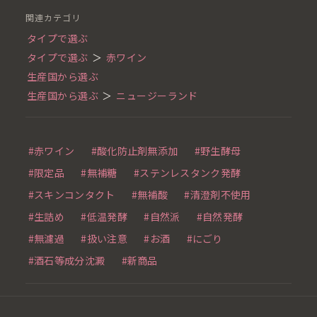
関連カテゴリ
タイプで選ぶ
タイプで選ぶ
＞
赤ワイン
生産国から選ぶ
生産国から選ぶ
＞
ニュージーランド
#赤ワイン
#酸化防止剤無添加
#野生酵母
#限定品
#無補糖
#ステンレスタンク発酵
#スキンコンタクト
#無補酸
#清澄剤不使用
#生詰め
#低温発酵
#自然派
#自然発酵
#無濾過
#扱い注意
#お酒
#にごり
#酒石等成分沈澱
#新商品