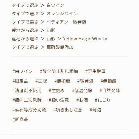
タイプで選ぶ
＞
白ワイン
タイプで選ぶ
＞
オレンジワイン
タイプで選ぶ
＞
ペティアン 微発泡
産地から選ぶ
＞
山形
産地から選ぶ
＞
山形
＞
Yellow Magic Winery
タイプで選ぶ
＞
亜硫酸無添加
#白ワイン
#酸化防止剤無添加
#野生酵母
#限定品
#王冠
#無補糖
#微発泡
#無補酸
#清澄剤不使用
#生詰め
#低温発酵
#自然発酵
#瓶内二次発酵
#扱い注意
#お酒
#にごり
#酒石等成分沈澱
#噴き出し注意
#発泡
#新商品