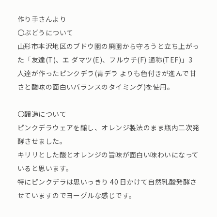
作り手さんより
〇ぶどうについて
山形市本沢地区のブドウ園の廃園から守ろうと立ち上がっ
た「友達(T)、エ ダマツ(E)、フルウチ(F) 通称(TEF)」3
人達が作ったピンクデラ(⻘デラ よりも色付きが進んで甘
さと酸味の面白いバランスのタイミング)を使用。
〇醸造について
ピンクデラウェアを醸し、オレンジ製法のまま瓶内二次発
酵させました。
キリリとした酸とオレンジの旨味が面白い味わいになって
いると思います。
特にピンクデラは思いっきり 40 日かけて自然乳酸発酵さ
せていますのでヨーグルな感じです。