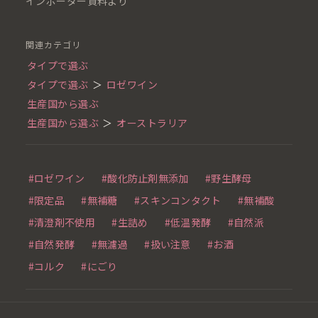
インポーター資料より
関連カテゴリ
タイプで選ぶ
タイプで選ぶ
＞
ロゼワイン
生産国から選ぶ
生産国から選ぶ
＞
オーストラリア
#ロゼワイン
#酸化防止剤無添加
#野生酵母
#限定品
#無補糖
#スキンコンタクト
#無補酸
#清澄剤不使用
#生詰め
#低温発酵
#自然派
#自然発酵
#無濾過
#扱い注意
#お酒
#コルク
#にごり