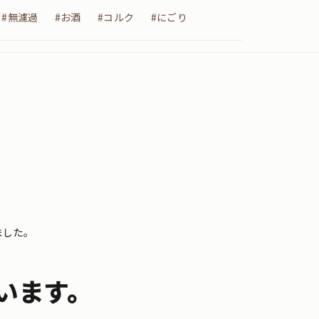
#無濾過
#お酒
#コルク
#にごり
ました。
います。