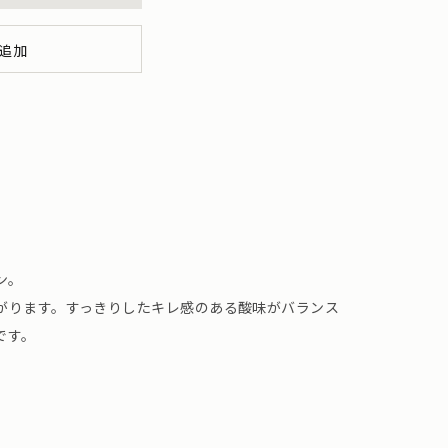
追加
ン。
がります。すっきりしたキレ感のある酸味がバランス
です。