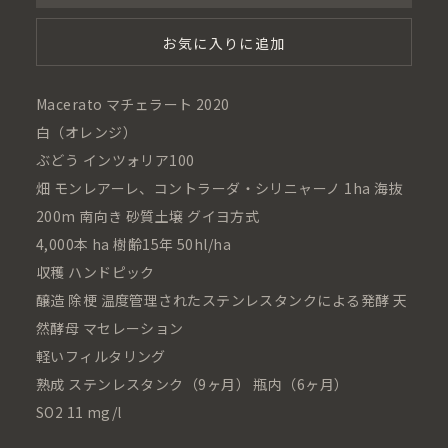
お気に入りに追加
Macerato マチェラート 2020
白（オレンジ）
ぶどう インツォリア100
畑 モンレアーレ、コントラーダ・シリニャーノ 1ha 海抜
200m 南向き 砂質土壌 グイヨ方式
4,000本 ha 樹齢15年 50hl/ha
収穫 ハンドピック
醸造 除梗 温度管理されたステンレスタンクによる発酵 天
然酵母 マセレーション
軽いフィルタリング
熟成 ステンレスタンク（9ヶ月） 瓶内（6ヶ月）
SO2 11 mg/l