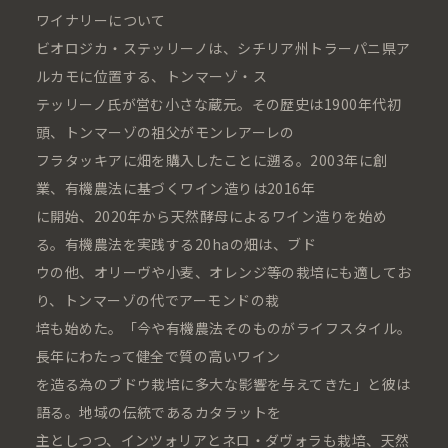
ワイナリーについて
ビオロジカ・ステッリーノは、シチリア州トラーパニ県ア
ルカモに位置する、トンマーゾ・ス
テッリーノ氏が営む小さな蔵元。その歴史は1900年代初
頭、トンマーゾの祖父がモンレアーレの
フラタッキアに畑を購入したことに遡る。2003年に創
業、有機農法に基づくワイン造りは2016年
に開始、2020年から天然酵母によるワイン造りを始め
る。有機農法を実践する20haの畑は、ブド
ウの他、オリーヴや小麦、オレンジ等の栽培にも適してお
り、トンマーゾの代でアーモンドの栽
培も始めた。「今や有機農法そのものがライフスタイル。
長年にわたって健全で質の高いワイン
を造る為のブドウ栽培に多大な影響を与えてきた」と彼は
語る。地域の伝統であるカタラットを
主としつつ、インツォリアとネロ・ダヴォラも栽培、天然