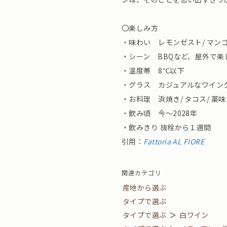
〇楽しみ方
・味わい レモンゼスト/ マンゴ
・シーン BBQなど、屋外で楽
・温度帯 8℃以下
・グラス カジュアルなワイン
・お料理 浜焼き/ タコス/ 薬
・飲み頃 今〜2028年
・飲みきり 抜栓から１週間
引用：
Fattoria AL FIORE
関連カテゴリ
産地から選ぶ
タイプで選ぶ
タイプで選ぶ
＞
白ワイン