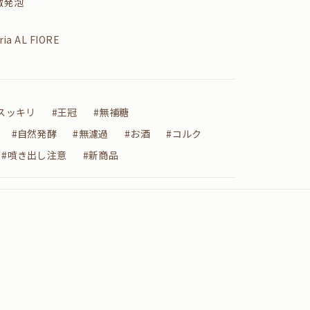
微発泡
ria AL FIORE
スッキリ
#王冠
#無補糖
#自然発酵
#無濾過
#お酒
#コルク
#噴き出し注意
#新商品