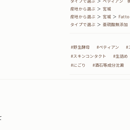
タイプで選ぶ
＞
ペティアン 
産地から選ぶ
＞
宮城
産地から選ぶ
＞
宮城
＞
Fatto
タイプで選ぶ
＞
亜硫酸無添加
#野生酵母
#ペティアン
#
#スキンコンタクト
#生詰め
#にごり
#酒石等成分沈澱
て