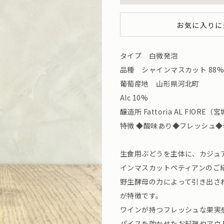
お気に入りに
タイプ 白微発泡
品種 シャインマスカット 88%、
葡萄産地 山形県河北町
Alc 10%
醸造所 Fattoria AL FIORE（宮
特徴 ◆酸味あり◆フレッシュ
生食用ぶどうを主体に、カジュ
インマスカットペティアンのご
野生酵母の力によって引き出さ
が特徴です。
ワインが持つフレッシュな果実
パイスを効かせたお料理やアウ