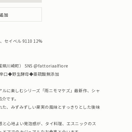
追加
セイベル 9110 12%
城県川崎町） SNS @fattoriaalfiore
◆辛口◆野生酵母◆亜硫酸無添加
アルに楽しむシリーズ「雨ニモマケズ」最新作、シャ
紹介です。
れた、みずみずしい果実の風味とすっきりとした後味
感と心地よい発泡感が、タイ料理、エスニックのス
トドアでのカジュアルなお食事と合います。