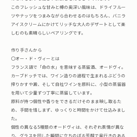
このフレッシュな甘みと樽の奥深い風味は、ドライフルー
ツやナッツをつまみながら合わせるのはもちろん、バニラ
アイスクリームにかけてリッチな大人のデザートとして楽
しむのも素晴らしいペアリングです。
作り手さんから
〇オー・ド・ヴィーとは
フランス語で「命の水」を意味する蒸留酒、オードヴィ。
カーブドッチでは、ワイン造りの過程で生まれるぶどうの
搾りかすや澱、そして自社ワインを原料に、小型の蒸留器
を用いて少量ずつ丁寧に蒸留しています。
原料が持つ個性や香りをできるだけそのまま映し取るた
め、手間を惜しまず、ゆっくりと時間をかけて仕込みまし
た。
個性の異なる5種類のオードヴィは、それぞれ表情が異な
り、グラスを回した瞬間に立ちのぼる芳醇で奥行きのある