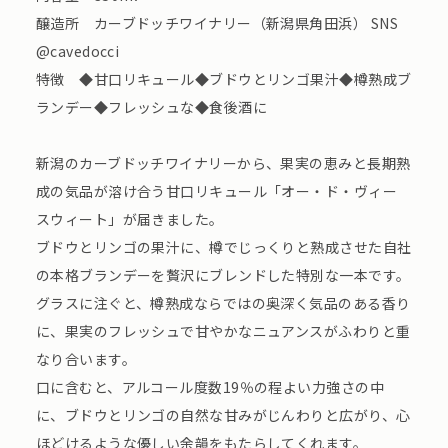
醸造所 カーブドッチワイナリー（新潟県角田浜） SNS
@cavedocci
特徴 ◆甘口リキュール◆ブドウとリンゴ果汁◆樽熟成ブ
ランデー◆フレッシュな◆食後酒に
新潟のカーブドッチワイナリーから、果実の恵みと長期熟
成の気品が溶け合う甘口リキュール「オー・ド・ヴィー
スウィート」が届きました。
ブドウとリンゴの果汁に、樽でじっくりと熟成させた自社
の本格ブランデーを贅沢にブレンドした特別な一本です。
グラスに注ぐと、樽熟成ならではの奥深く気品のある香り
に、果実のフレッシュで甘やかなニュアンスがふわりと重
なり合います。
口に含むと、アルコール度数19％の程よい力強さの中
に、ブドウとリンゴの自然な甘みがじんわりと広がり、心
ほどけるような優しい余韻をもたらしてくれます。