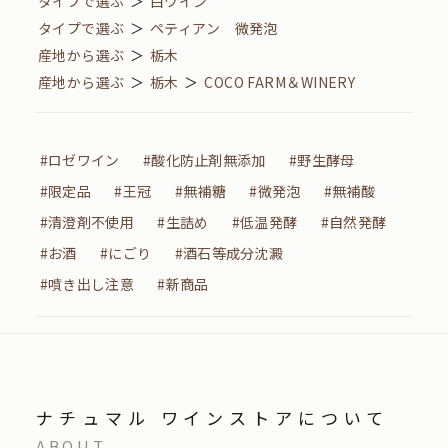
タイプで選ぶ
＞
白ワイン
タイプで選ぶ
＞
ペティアン 微発泡
産地から選ぶ
＞
栃木
産地から選ぶ
＞
栃木
＞
COCO FARM＆WINERY
#ロゼワイン
#酸化防止剤無添加
#野生酵母
#限定品
#王冠
#無補糖
#微発泡
#無補酸
#清澄剤不使用
#生詰め
#低温発酵
#自然発酵
#お酒
#にごり
#酒石等成分沈澱
#噴き出し注意
#新商品
ナチュマル ワインストアについて
ABOUT