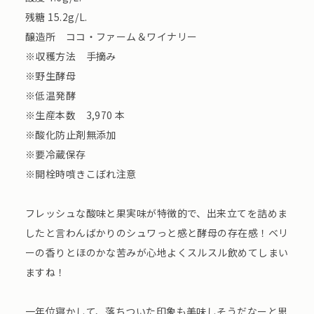
残糖 15.2g/L.
醸造所 ココ・ファーム＆ワイナリー
※収穫方法 手摘み
※野生酵母
※低温発酵
※生産本数 3,970 本
※酸化防止剤無添加
※要冷蔵保存
※開栓時噴きこぼれ注意
フレッシュな酸味と果実味が特徴的で、出来立てを詰めま
したと言わんばかりのシュワっと感と酵母の存在感！ベリ
ーの香りとほのかな苦みが心地よくスルスル飲めてしまい
ますね！
一年位寝かして、落ちついた印象も美味しそうだなーと思