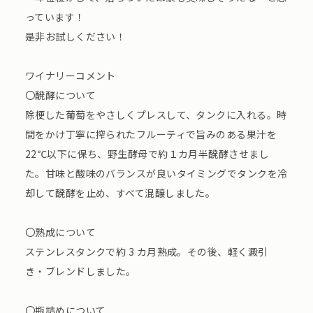
っています！
是非お試しください！
ワイナリーコメント
〇醗酵について
除梗した葡萄をやさしくプレスして、タンクに入れる。時
間をかけ丁寧に搾られたフルーティで旨みのある果汁を
22℃以下に保ち、野生酵母で約１カ月半醗酵させまし
た。甘味と酸味のバランスが良いタイミングでタンクを冷
却して醗酵を止め、すべて混醸しました。
〇熟成について
ステンレスタンクで約 3 カ月熟成。その後、軽く澱引
き・ブレンドしました。
〇瓶詰めについて