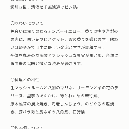
澱引き後、清澄せず無濾過でビン詰。
〇味わいについて
色合いは濁りのあるアンバーイエロー。香りは桃や洋梨の
果実に、白い花やビスケット、澱の香りを感じます。味わ
いは軽やかで口中に優しい発泡と甘さが調和する。
全体を丸みのある酸とフレッシュな果実がまとめ、余韻に
澱由来の旨味と微かな渋みが続きます。
〇料理との相性
生マッシュルームと八朔のマリネ、サーモンと菜の花のテ
リーヌ、里芋のあんかけ、筍とわかめの若竹煮、
原木椎茸の炭火焼き、海老しんじょう、のどぐろの塩焼
き、豚バラ肉と長ネギの八角煮、石狩鍋
〇飲み頃について