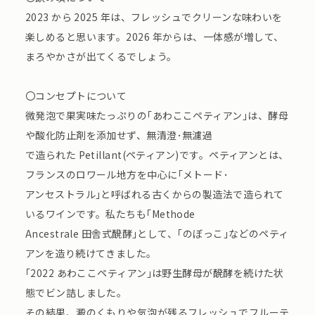
2023 から 2025 年は、フレッシュでクリーンな味わいを
楽しめると思います。2026 年からは、一体感が増して、
まろやかさが出てくるでしょう。
〇コンセプトについて
微発泡で果実味たっぷりの｢あわここペティアン｣は、酵母
や酸化防止剤を添加せず、無清澄･無濾過
で造られた Petillant(ペティアン)です。ペティアンとは、
フランスのロワール地方を中心に｢メトード･
アンセストラル｣と呼ばれる古くからの製造法で造られて
いるワインです。私たちも｢Methode
Ancestrale 田舎式醗酵｣として、｢のぼっこ｣などのペティ
アンを造り続けてきました。
｢2022 あわここペティアン｣は野生酵母が醗酵を続けた状
態でビン詰しました。
その結果、澱のくもりや気泡が残るフレッシュでフルーテ