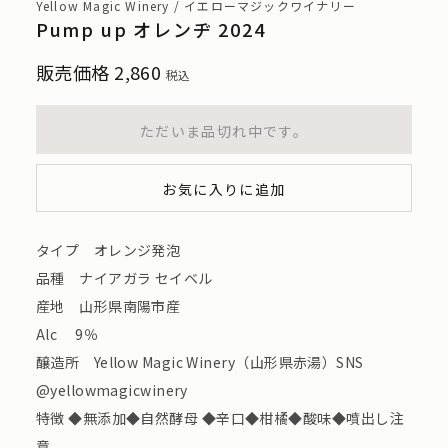
Yellow Magic Winery / イエローマジックワイナリー
Pump up オレンヂ 2024
販売価格
2,860
税込
ただいま品切れ中です。
お気に入りに追加
タイプ オレンジ発泡
品種 ナイアガラ セイベル
産地 ⼭形県南陽市産
Alc 9％
醸造所 Yellow Magic Winery（山形県赤湯）SNS
@yellowmagicwinery
特徴 ◆無添加◆⾃然酵⺟ ◆辛口◆柑橘◆酸味◆噴出し注
意