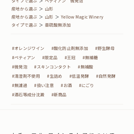
タイプで選ぶ
＞
ペティアン 微発泡
産地から選ぶ
＞
山形
産地から選ぶ
＞
山形
＞
Yellow Magic Winery
タイプで選ぶ
＞
亜硫酸無添加
#オレンジワイン
#酸化防止剤無添加
#野生酵母
#ペティアン
#限定品
#王冠
#無補糖
#微発泡
#スキンコンタクト
#無補酸
#清澄剤不使用
#生詰め
#低温発酵
#自然発酵
#無濾過
#扱い注意
#お酒
#にごり
#酒石等成分沈澱
#新商品