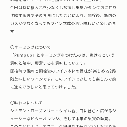
今回は特に櫂⼊れを少なくし放置し果⽪がタンク内に⾃然
沈降するまでそのままにしたことにより、開栓後、瓶内の
ガスが少なくなってもワイン本体の深い味わいが楽しめま
す。
〇ネーミングについて
「Pump up」とネーミングをつけたのは、弾けるとい う
意味と熱中、興奮するを意味しています。
開栓時の溌剌と開栓後のワイン本体の旨味が 楽しめる2段
階美味しいワインです。このワインで少しでも楽しんで前
に進んで欲しいと思ってつけました。
〇味わいについて
シナモン・ローズマリー・タイム⾹、⼝に含むと広がるジ
ューシーなビターオレンジ、そして本来の果実の味覚。
このことにより、エスニック料理や中華など⾊んな⾹りを